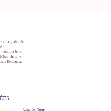
 et la qualité de
és.
, montrant leurs
 bébés, chacune
arque Berenguer.
etrouve des bébés
us propose de
ent en pièces
oupées comme le
s accessoires et
rver.
ÉES
ité. Le vinyle est
nt sexuées, mais
Reina del Norte