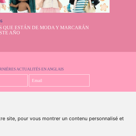
26
S QUE ESTÁN DE MODA Y MARCARÁN
STE AÑO
RNIÈRES ACTUALITÉS EN ANGLAIS
J'accepte la politique de confidentialité
tre site, pour vous montrer un contenu personnalisé et
en anglais)