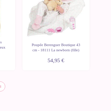
es
Poupée Berenguer Boutique 43
deux
cm - 18111 La newborn (fille)
54,95 €
4