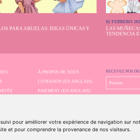
02 FEBRERO 20
OS PARA ABUELAS: IDEAS ÚNICAS Y
LAS MUÑECA
TENDENCIA E
RECEVEZ NOS DE
IES
À PROPOS DE NOUS
S
LIVRAISON (EN ANGLAIS)
IMITÉE
PAIEMENT (EN ANGLAIS)
CHE AVANCÉE
RETRAIT (EN ANGLAIS)
CONTACT
 suivi pour améliorer votre expérience de navigation sur no
 site et pour comprendre la provenance de nos visiteurs.
s And Dolls. Tous les droits sont réservés.
Mention légale (en anglais)
.
Politique de cookies (