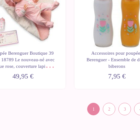
pée Berenguer Boutique 39
Accessoires pour poupé
- 18789 Le nouveau-né avec
Berenguer - Ensemble de 
ue rose, couverture lapin et
biberons
accessoires
49,95 €
7,95 €
1
2
3