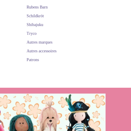
i vous voulez en
Rubens Barn
s merveilleuses
Schildkröt
ORN
Shibajuku
Tryco
Autres marques
Autres accessoires
Patrons