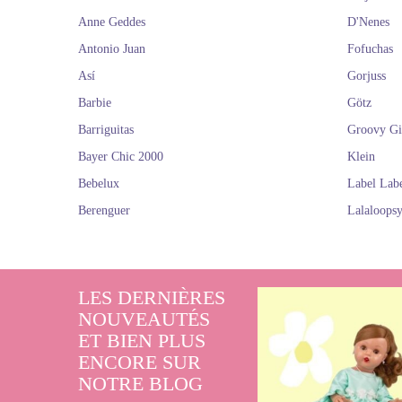
Vous êtes sûrem
Anne Geddes
D'Nenes
savoir plus de
Antonio Juan
Fofuchas
PO
Así
Gorjuss
Barbie
Götz
Barriguitas
Groovy Gi
Bayer Chic 2000
Klein
Bebelux
Label Lab
Berenguer
Lalaloops
LES DERNIÈRES
NOUVEAUTÉS
ET BIEN PLUS
ENCORE SUR
NOTRE BLOG