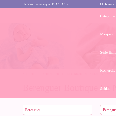
Choisissez votre langue:
FRANÇAIS
Choisissez vo
Catégories
Marques
Série limit
Recherche
ACCUEIL
>
BERENGUER
>
BERENGUER BOUTIQUE LA NEWBOR
Berenguer Boutique La
Soldes