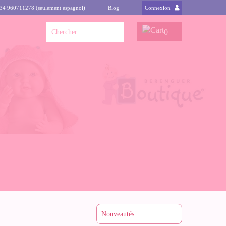
+34 960711278 (seulement espagnol)
Blog
Connexion
0