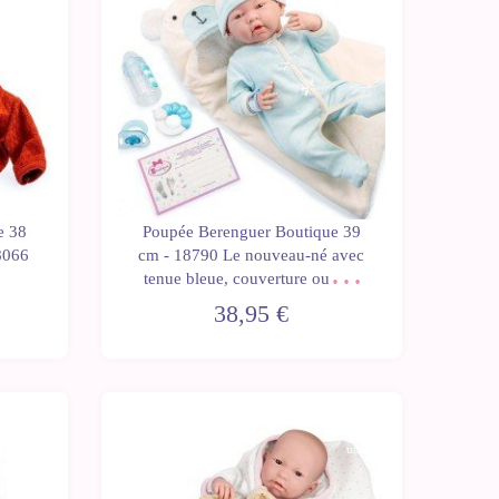
e 38
Poupée Berenguer Boutique 39
8066
cm - 18790 Le nouveau-né avec
tenue bleue, couverture ours et
accessoires
38,95 €
Dernières
unités