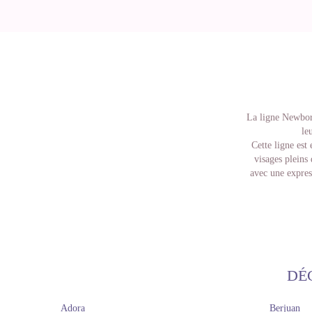
La ligne Newborn
le
Cette ligne est
visages pleins
avec une expres
Un autre fait cu
dans des mom
nouveaux vis
Le nouveau-né 
Reborn. Sans le
robe
DÉ
Leurs vêtements, 
doux au toucher
Adora
Berjuan