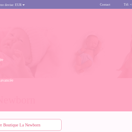
Contact
Tél: 
tre devise:
EUR
ée
 avancée
N
 Newborn