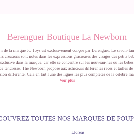
Berenguer Boutique La Newborn
 de la marque JC Toys est exclusivement conçue par Berenguer. Le savoir-faire
urs créations sont notés dans les expressions gracieuses des visages des petits béb
 exclusive dans la marque, car elle se concentre sur les nouveau-nés ou les bébés
 de tendresse. The Newborn propose aux acheteurs différentes races et tailles de
sion différente. Cela en fait l'une des lignes les plus complètes de la célèbre m
rieux à propos de cette ligne est sa variante de The Newborn Moments, où l'on r
Voir plus
ents de tous les jours comme l'heure du bain. Dans cette variante, l'artiste no
ages aux expressions uniques et des bébés aux corps rebondis qui les transform
adorables très appréciées des clients.
de Berenguer nous apporte la délicatesse des bébés touchant le réalisme des p
 devenir, les bébés Berenguer représentent la chaleur d'un petit nouveau-né. Se
s, assortis à leurs looks, attirent l'attention sur quiconque s'arrête pour les obse
COUVREZ TOUTES NOS MARQUES DE POUP
tout comme leur design et leurs matières, sont faits à la main et de grande qual
 et le corps peut être à la fois en vinyle et en tissu doux. Certaines poupées so
Llorens