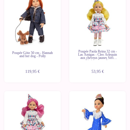
Poupée Paola Reina 32 cm -
Poupée Götz 50 cm - Hannah
Las Amigas - Cleo Arlequin
and her dog - Polly
aux cheveux jaunes Série
Limitée avec robe
supplémentaire
119,95 €
53,95 €