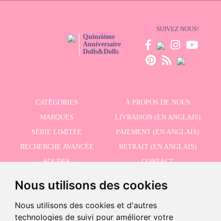
monde entier. Selon l'emplacement, votre commande arrivera même dans
les 24 heures.
SUIVEZ NOUS!
Quinzième
Anniversaire
Dolls&Dolls
CATÉGORIES
À PROPOS DE NOUS
MARQUES
LIVRAISON (EN ANGLAIS)
SÉRIE LIMITÉE
PAIEMENT (EN ANGLAIS)
RECHERCHE AVANCÉE
RETRAIT (EN ANGLAIS)
SOLDES
CONTACT
Nous utilisons des cookies
RECEVEZ NOS DERNIÈRES ACTUALITÉS EN ANGLAIS
Nous utilisons des cookies et d'autres
technologies de suivi pour améliorer votre