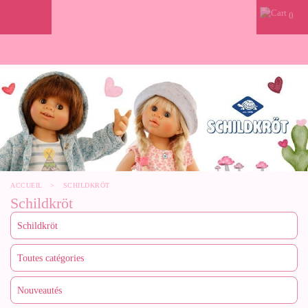
0
ACCUEIL
>
SCHILDKRÖT
Schildkröt