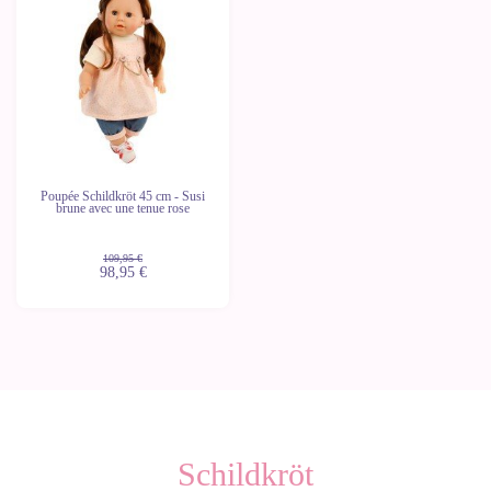
Dernières
unités
Poupée Schildkröt 45 cm - Susi
brune avec une tenue rose
109,95 €
98,95 €
Schildkröt