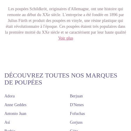
Les poupées Schildkröt, originaires d'Allemagne, ont une histoire qui
remonte au début du XXe siècle. L'entreprise a été fondée en 1896 par
Julius Fürth et produit des poupées en vinyle, une résine plastique qui
était révolutionnaire à l'époque. Ces poupées étaient très populaires dans
la première moitié du XXe siècle et se caractérisent par leur haute qualité
et leur fabrication détaillée.
Voir plus
Au fil des années, Schildkröt a diversifié sa production pour inclure une
variété de poupées, des classiques aux modernes, tout en maintenant son
engagement envers la qualité et l'artisanat. Aujourd'hui, les poupées
Schildkröt sont très appréciées tant par les enfants que par les
collectionneurs, et chez Dolls And Dolls, nous avons une large sélection
de ces belles poupées disponibles pour vous.
DÉCOUVREZ TOUTES NOS MARQUES
Schildkröt propose des éditions limitées merveilleuses de poupées de
DE POUPÉES
collection comme les Müller-Wichtel, créées en collaboration avec des
artistes célèbres du monde des poupées. Ces poupées se distinguent par un
Adora
Berjuan
artisanat raffiné et des détails impressionnants qui se reflètent dans leurs
visages et leurs tenues. De plus, tous leurs produits, y compris les
Anne Geddes
D'Nenes
vêtements, sont fabriqués en Allemagne avec des matériaux non toxiques
Antonio Juan
Fofuchas
et produits de manière durable, ce qui donne des poupées de collection de
haute qualité, faites à la main et conçues pour une longue vie d'amitié
Así
Gorjuss
avec leurs propriétaires.