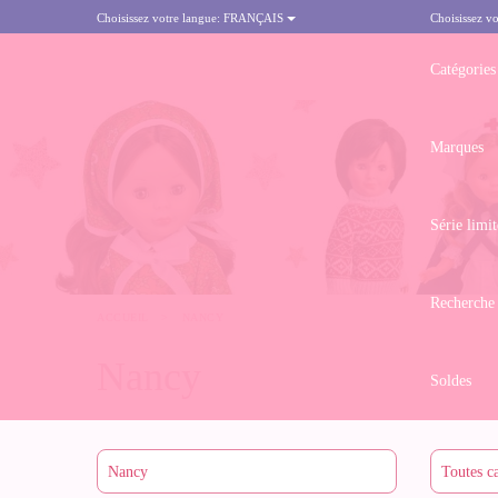
Choisissez votre langue:
FRANÇAIS
Choisissez vo
Catégories
Marques
Série limit
Recherche
ACCUEIL
>
NANCY
Nancy
Soldes