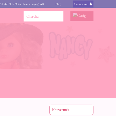
+34 960711278 (seulement espagnol)
Blog
Connexion
0