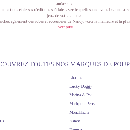
audacieux.
collections et de ses rééditions spéciales avec lesquelles nous vous invitons à re
jeux de votre enfance.
erchez également des robes et accessoires de Nancy, voici la meilleure et la plus 
Tout de la marque Nancy de Famosa à votre disposition!
Voir plus
COUVREZ TOUTES NOS MARQUES DE POUP
Llorens
Lucky Doggy
Marina & Pau
Mariquita Perez
Monchhichi
rls
Nancy
Nenuco