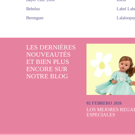
Bebelux
Label Lab
Berenguer
Lalaloops
LES DERNIÈRES
NOUVEAUTÉS
ET BIEN PLUS
ENCORE SUR
NOTRE BLOG
02 FEBRERO 2026
LOS MEJORES REGAL
ESPECIALES