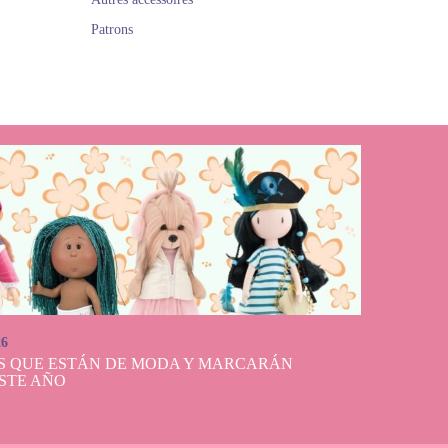
Patrons
26
S QUE ESTÁN DE MODA Y MARCARÁN
STE AÑO