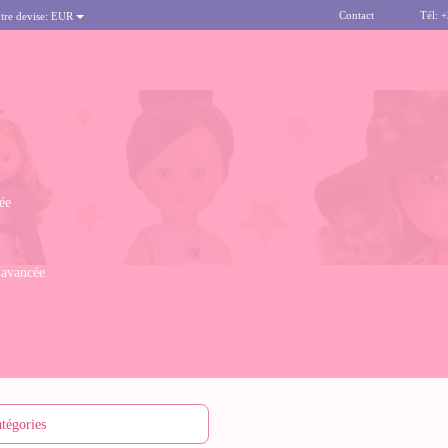
Contact
Tél: 
tre devise:
EUR
ée
 avancée