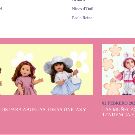
el
Nines d'Onil
y
Paola Reina
02 FEBRERO 20
OS PARA ABUELAS: IDEAS ÚNICAS Y
LAS MUÑECA
TENDENCIA E