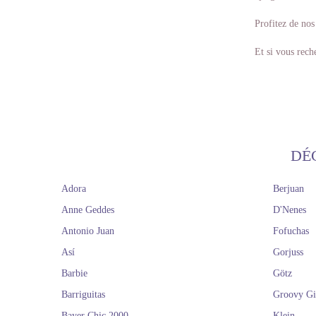
Profitez de nos 
Et si vous rech
DÉ
Adora
Berjuan
Anne Geddes
D'Nenes
Antonio Juan
Fofuchas
Así
Gorjuss
Barbie
Götz
Barriguitas
Groovy Gi
Bayer Chic 2000
Klein