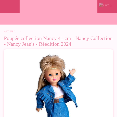
0
ACCUEIL
>
Poupée collection Nancy 41 cm - Nancy Collection
- Nancy Jean's - Réédition 2024