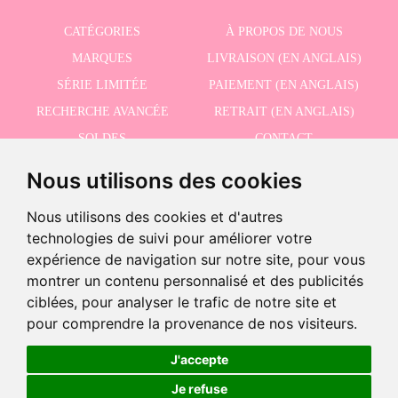
CATÉGORIES
À PROPOS DE NOUS
MARQUES
LIVRAISON (EN ANGLAIS)
SÉRIE LIMITÉE
PAIEMENT (EN ANGLAIS)
RECHERCHE AVANCÉE
RETRAIT (EN ANGLAIS)
SOLDES
CONTACT
Nous utilisons des cookies
RECEVEZ NOS DERNIÈRES ACTUALITÉS EN ANGLAIS
Nous utilisons des cookies et d'autres
technologies de suivi pour améliorer votre
expérience de navigation sur notre site, pour vous
montrer un contenu personnalisé et des publicités
J'accepte la politique de confidentialité
ciblées, pour analyser le trafic de notre site et
-
pour comprendre la provenance de nos visiteurs.
+
64,95 €
J'accepte
©2026 Dolls And Dolls. Tous les droits sont réservés.
Mention légale (en anglais)
.
Je refuse
Ajouter au panier
Politique de cookies (en anglais)