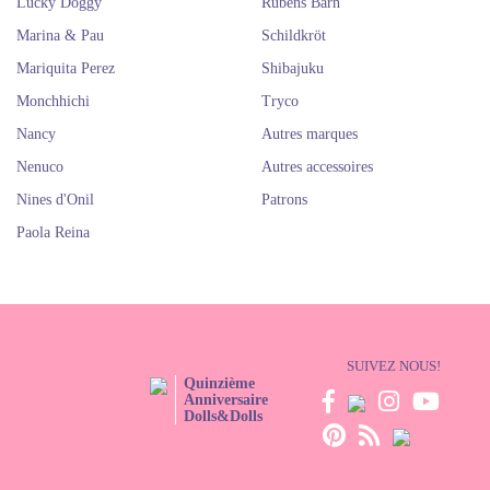
Lucky Doggy
Rubens Barn
Marina & Pau
Schildkröt
Mariquita Perez
Shibajuku
Monchhichi
Tryco
Nancy
Autres marques
Nenuco
Autres accessoires
Nines d'Onil
Patrons
Paola Reina
SUIVEZ NOUS!
Quinzième
Anniversaire
Dolls&Dolls