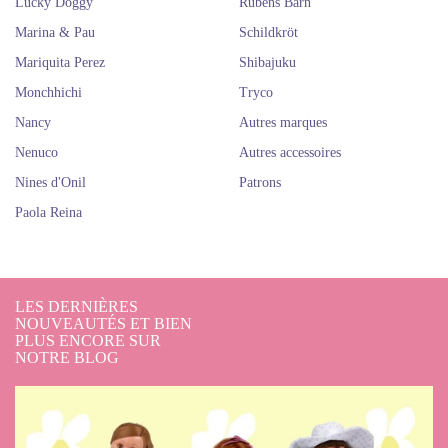
Lucky Doggy
Rubens Barn
Marina & Pau
Schildkröt
Mariquita Perez
Shibajuku
Monchhichi
Tryco
Nancy
Autres marques
Nenuco
Autres accessoires
Nines d'Onil
Patrons
Paola Reina
LES DERNIÈRES
NOUVEAUTÉS ET BIEN
PLUS ENCORE SUR
NOTRE BLOG