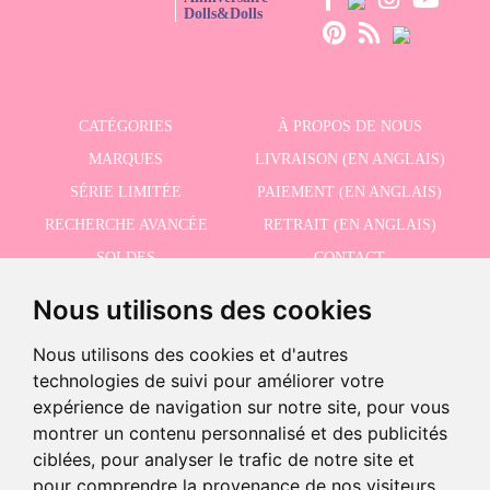
Dolls&Dolls
CATÉGORIES
À PROPOS DE NOUS
MARQUES
LIVRAISON (EN ANGLAIS)
SÉRIE LIMITÉE
PAIEMENT (EN ANGLAIS)
RECHERCHE AVANCÉE
RETRAIT (EN ANGLAIS)
SOLDES
CONTACT
Nous utilisons des cookies
RECEVEZ NOS DERNIÈRES ACTUALITÉS EN ANGLAIS
Nous utilisons des cookies et d'autres
technologies de suivi pour améliorer votre
expérience de navigation sur notre site, pour vous
montrer un contenu personnalisé et des publicités
J'accepte la politique de confidentialité
ciblées, pour analyser le trafic de notre site et
pour comprendre la provenance de nos visiteurs.