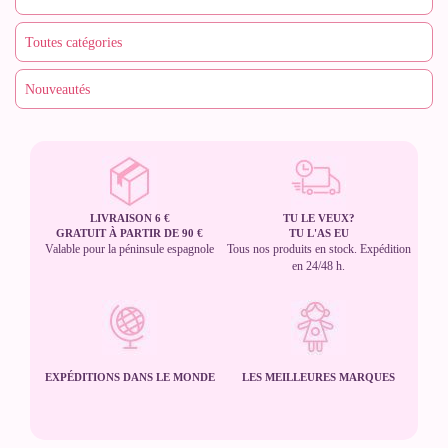
LIVRAISON 6 €
TU LE VEUX?
GRATUIT À PARTIR DE 90 €
TU L'AS EU
Valable pour la péninsule espagnole
Tous nos produits en stock. Expédition
en 24/48 h.
EXPÉDITIONS DANS LE MONDE
LES MEILLEURES MARQUES