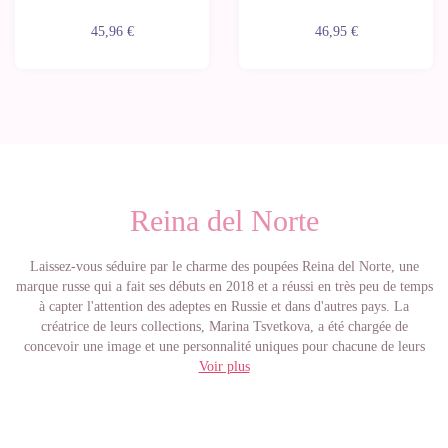
45,96 €
46,95 €
Reina del Norte
Laissez-vous séduire par le charme des poupées Reina del Norte, une
marque russe qui a fait ses débuts en 2018 et a réussi en très peu de temps
à capter l'attention des adeptes en Russie et dans d'autres pays. La
créatrice de leurs collections, Marina Tsvetkova, a été chargée de
concevoir une image et une personnalité uniques pour chacune de leurs
Voir plus
poupées.
Ces adorables poupées ont un style très doux et élégant qui les caractérise.
Ils mesurent 32 cm, ont un corps en vinyle et sont articulés dans les
jambes, les épaules et la tête. Ils sont livrés avec des cheveux implantés
très faciles à coiffer, qui peuvent être coiffés avec vos coiffures préférées.