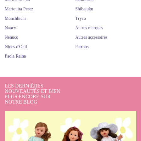
Reina et Götz. Ils sont beaux!
Mariquita Perez
Achetez des poupées Queen of the
Shibajuku
Monchhichi
Tryco
North. Poupées russes de la
Nancy
Autres marques
marque Reine du Nord.
Nenuco
Autres accessoires
Nines d'Onil
Patrons
Paola Reina
LES DERNIÈRES
NOUVEAUTÉS ET BIEN
PLUS ENCORE SUR
NOTRE BLOG