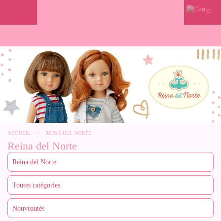
0
ACCUEIL
>
REINA DEL NORTE
Reina del Norte