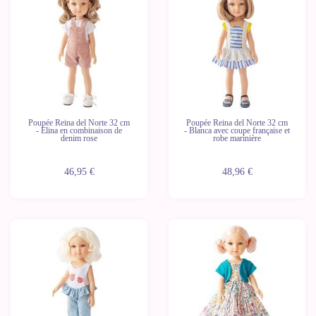
Dernières
Dernières
unités
unités
Poupée Reina del Norte 32 cm
Poupée Reina del Norte 32 cm
- Elina en combinaison de
- Blanca avec coupe française et
denim rose
robe marinière
46,95 €
48,96 €
Dernières
Dernières
unités
unités