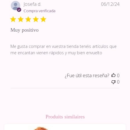
Fech
Josefa d.
06/12/24
de
Compra verificada
publi
Muy positivo
Me gusta comprar en vuestra tienda tenéis artículos que
me encantan vienen rápidos y muy bien envuelto
¿Fue útil esta reseña?
0
0
Produits similaires