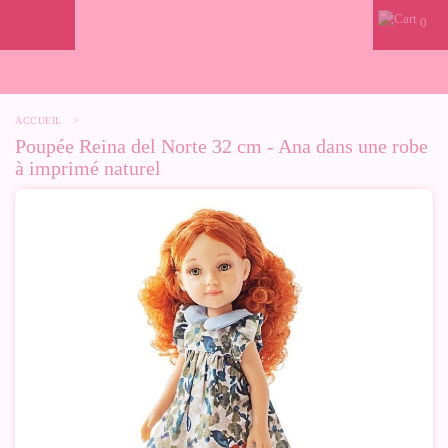
0
ACCUEIL
>
Poupée Reina del Norte 32 cm - Ana dans une robe
à imprimé naturel