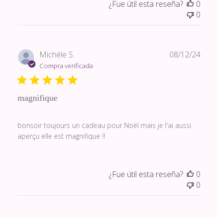
¿Fue útil esta reseña?
0
0
Fech
Michéle S.
08/12/24
de
Compra verificada
publi
magnifique
bonsoir toujours un cadeau pour Noël mais je l'ai aussi
aperçu elle est magnifique !!
¿Fue útil esta reseña?
0
0