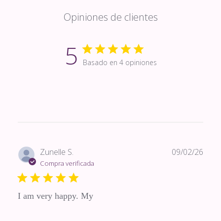
Opiniones de clientes
5
Basado en 4 opiniones
Fech
Zunelle S.
09/02/26
de
Compra verificada
publi
I am very happy. My