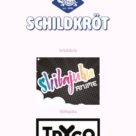
Schildkröt
Shibajuku