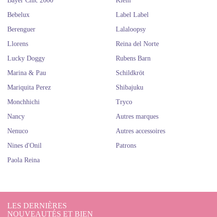
Bayer Chic 2000
Klein
Bebelux
Label Label
Berenguer
Lalaloopsy
Llorens
Reina del Norte
Lucky Doggy
Rubens Barn
Marina & Pau
Schildkröt
Mariquita Perez
Shibajuku
Monchhichi
Tryco
Nancy
Autres marques
Nenuco
Autres accessoires
Nines d'Onil
Patrons
Paola Reina
LES DERNIÈRES
NOUVEAUTÉS ET BIEN