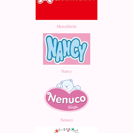
Monchhichi
Nancy
Nenuco