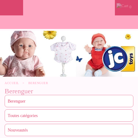
0
ACCUEIL
>
BERENGUER
Berenguer