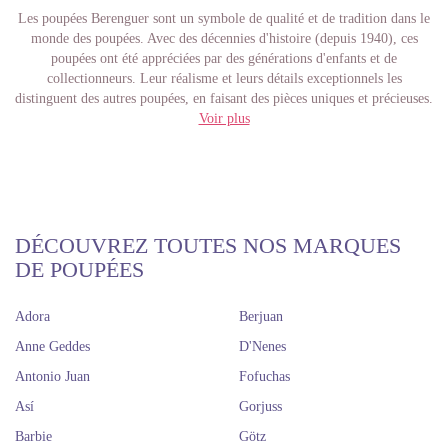
Les poupées Berenguer sont un symbole de qualité et de tradition dans le
monde des poupées. Avec des décennies d'histoire (depuis 1940), ces
poupées ont été appréciées par des générations d'enfants et de
collectionneurs. Leur réalisme et leurs détails exceptionnels les
distinguent des autres poupées, en faisant des pièces uniques et précieuses.
Chez Dolls And Dolls, nous sommes fiers d'offrir une large variété de
Voir plus
poupées Berenguer.
Des modèles classiques qui ont été populaires pendant des années aux
éditions spéciales et exclusives qui sont de véritables joyaux pour toute
collection. Avec nos poupées Berenguer, vous n'acquérez pas seulement
un produit de qualité, mais aussi un petit morceau d'histoire et de charme
qui perdurera pendant de nombreuses années. Laissez-vous séduire par la
DÉCOUVREZ TOUTES NOS MARQUES
magie des poupées Berenguer et trouvez celle qui vous convient dans
DE POUPÉES
notre boutique en ligne !
Poupée Berenguer Lola et
Adora
Berjuan
magnifiques Newborn Berenguer
Anne Geddes
D'Nenes
Antonio Juan
Fofuchas
Sur notre site web, nous vous proposons une large sélection de poupées
Berenguer qui vous enchanteront à coup sûr. Des adorables bébés Lola,
Así
Gorjuss
qui viennent avec une variété de tenues colorées et amusantes à la mode,
Barbie
Götz
aux doux nouveau-nés habillés de vêtements mignons et charmants qui les