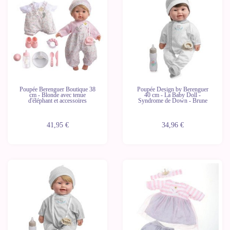
Poupée Berenguer Boutique 38
Poupée Design by Berenguer
cm - Blonde avec tenue
40 cm - La Baby Doll -
d'éléphant et accessoires
Syndrome de Down - Brune
41,95 €
34,96 €