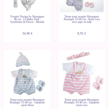
Poupée Design by Berenguer
Tenue pour poupée Berenguer
40 cm - La Baby Doll -
Boutique 35-40 cm - Robe rose
Syndrome de Down - Blonde
avec jupe en tulle
34,96 €
8,95 €
Tenue pour poupée Berenguer
Tenue pour poupée Berenguer
Boutique 35-40 cm - Salopette
Boutique 35-40 cm - Salopette
rayée bleue
rayée rose