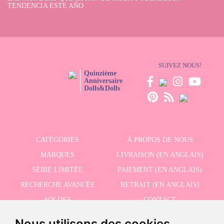
les changer ou un landau. Faites confiance à Dolls And Dolls, faites votre
TENDENCIA ESTE AÑO
achat en ligne et recevez-le en 24-48 heures dans la péninsule.
SUIVEZ NOUS!
Quinzième
Anniversaire
Dolls&Dolls
CATÉGORIES
À PROPOS DE NOUS
MARQUES
LIVRAISON (EN ANGLAIS)
SÉRIE LIMITÉE
PAIEMENT (EN ANGLAIS)
RECHERCHE AVANCÉE
RETRAIT (EN ANGLAIS)
SOLDES
CONTACT
Nous utilisons des cookies