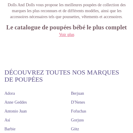
Dolls And Dolls vous propose les meilleures poupées de collection des
marques les plus reconnues et de différents modèles, ainsi que les
accessoires nécessaires tels que poussettes, vêtements et accessoires.
Le catalogue de poupées bébé le plus complet
Voir plus
Les bébés sont l'un des jouets les plus utilisés de génération en
génération. Ils éveillent une grande tendresse et un instinct protecteur,
d'autant plus si leur apparence et leurs vêtements semblent réels. C'est
pourquoi chez Dolls And Dolls, nous proposons une grande variété de
poupées qui plairont non seulement aux garçons et aux filles de tous âges,
mais qui deviendront également d'authentiques produits de collection.
DÉCOUVREZ TOUTES NOS MARQUES
Notre collection comprend des poupées de bébé de différentes marques et
DE POUPÉES
représentant différents âges. Des nouveau-nés à ceux qui semblent faire
leurs premiers pas. Les accessoires qui accompagnent ces bébés sont des
Adora
Berjuan
bijoux authentiques pour la qualité de leurs détails et le type de tissu dans
lequel ils sont confectionnés.
Anne Geddes
D'Nenes
Les meilleures marques de
Antonio Juan
Fofuchas
poupées bébé
Así
Gorjuss
Barbie
Götz