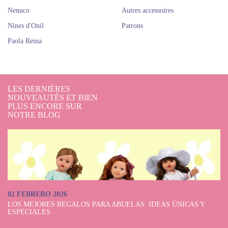
Nenuco
Autres accessoires
Nines d'Onil
Patrons
Paola Reina
LES DERNIÈRES
NOUVEAUTÉS ET BIEN
PLUS ENCORE SUR
NOTRE BLOG
02 FEBRERO 2026
LOS MEJORES REGALOS PARA ABUELAS: IDEAS ÚNICAS Y
ESPECIALES