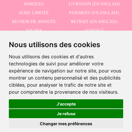
MARQUES
LIVRAISON (EN ANGLAIS)
SÉRIE LIMITÉE
PAIEMENT (EN ANGLAIS)
RECHERCHE AVANCÉE
RETRAIT (EN ANGLAIS)
SOLDES
CONTACT
Nous utilisons des cookies
RECEVEZ NOS DERNIÈRES ACTUALITÉS EN ANGLAIS
Nous utilisons des cookies et d'autres
technologies de suivi pour améliorer votre
expérience de navigation sur notre site, pour vous
montrer un contenu personnalisé et des publicités
J'accepte la politique de confidentialité
ciblées, pour analyser le trafic de notre site et
pour comprendre la provenance de nos visiteurs.
J'accepte
©2026 Dolls And Dolls. Tous les droits sont réservés.
Mention légale (en anglais)
.
Je refuse
Politique de cookies (en anglais)
Changer mes préférences