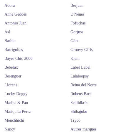
Adora
Berjuan
Anne Geddes
D'Nenes
Antonio Juan
Fofuchas
Así
Gorjuss
Barbie
Götz
Barriguitas
Groovy Girls
Bayer Chic 2000
Klein
Bebelux
Label Label
Berenguer
Lalaloopsy
Llorens
Reina del Norte
Lucky Doggy
Rubens Barn
Marina & Pau
Schildkröt
Mariquita Perez
Shibajuku
Monchhichi
Tryco
Nancy
Autres marques