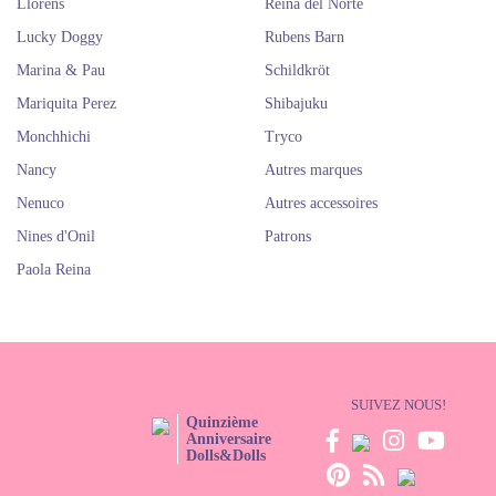
Llorens
Reina del Norte
Lucky Doggy
Rubens Barn
Marina & Pau
Schildkröt
Mariquita Perez
Shibajuku
Monchhichi
Tryco
Nancy
Autres marques
Nenuco
Autres accessoires
Nines d'Onil
Patrons
Paola Reina
SUIVEZ NOUS!
Quinzième
Anniversaire
Dolls&Dolls