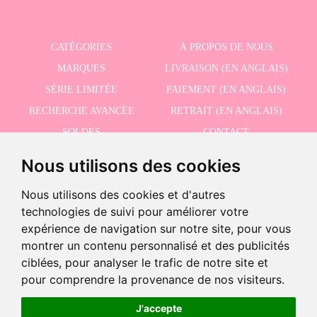
CATÉGORIES
À PROPOS DE NOUS
MARQUES
LIVRAISON (EN ANGLAIS)
SÉRIE LIMITÉE
PAIEMENT (EN ANGLAIS)
RECHERCHE AVANCÉE
RETRAIT (EN ANGLAIS)
SOLDES
CONTACT
Nous utilisons des cookies
RECEVEZ NOS DERNIÈRES ACTUALITÉS EN ANGLAIS
Nous utilisons des cookies et d'autres
technologies de suivi pour améliorer votre
expérience de navigation sur notre site, pour vous
montrer un contenu personnalisé et des publicités
Dernières unités!
J'accepte la politique de confidentialité
ciblées, pour analyser le trafic de notre site et
-
pour comprendre la provenance de nos visiteurs.
+
39,49 €
31,59 €
J'accepte