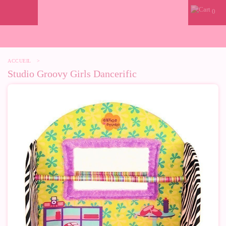
0
ACCUEIL
>
Studio Groovy Girls Dancerific
-20%