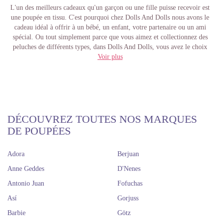
L'un des meilleurs cadeaux qu'un garçon ou une fille puisse recevoir est
une poupée en tissu. C'est pourquoi chez Dolls And Dolls nous avons le
cadeau idéal à offrir à un bébé, un enfant, votre partenaire ou un ami
spécial. Ou tout simplement parce que vous aimez et collectionnez des
peluches de différents types, dans Dolls And Dolls, vous avez le choix
entre un large éventail de marques et de modèles: des ours en peluche aux
Voir plus
plus beaux personnages en tissu avec leurs tenues et accessoires respectifs.
Ours en peluche, animaux en
peluche géants et chiens en
peluche
DÉCOUVREZ TOUTES NOS MARQUES
DE POUPÉES
Ne vous inquiétez pas pour les tailles, car nous avons des animaux en
peluche de 40 cm de haut à un mètre ou des animaux en peluche géants.
Adora
Berjuan
Personne ne pourra résister à un bon câlin d'ours d'un nounours de cette
Anne Geddes
D'Nenes
taille! Elles sont douces, chaudes, tendres, idéales pour accompagner la
nuit ou pour décorer n'importe quelle pièce. Sans aucun doute un cadeau
Antonio Juan
Fofuchas
attachant pour la vie.
Así
Gorjuss
Chez Dolls And Dolls, nous vous proposons des animaux en peluche de la
Barbie
Götz
marque
Teddykompaniet
de différents types. Des beaux chiens aux yeux