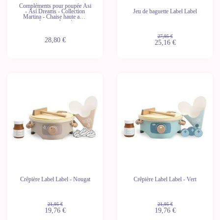
Compléments pour poupée Asi
- Así Dreams - Collection
Jeu de baguette Label Label
Martina - Chaise haute avec
plateau et bavoir
27,95 €
28,80 €
25,16 €
-10%
-10%
Crêpière Label Label - Nougat
Crêpière Label Label - Vert
21,95 €
21,95 €
19,76 €
19,76 €