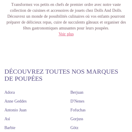
Transformez vos petits en chefs de premier ordre
avec notre vaste
collection de
cuisines et accessoires de jouets
chez Dolls And Dolls.
Découvrez un monde de possibilités culinaires où vos enfants pourront
préparer de délicieux repas, cuire de succulents gâteaux et organiser des
fêtes gastronomiques amusantes pour leurs poupées.
Voir plus
Des heures infinies de plaisir et
d'apprentissage
Chez Dolls And Dolls, nous sommes passionnés par la sélection de
cuisines et d'accessoires de jouets
qui non seulement divertissent les plus
DÉCOUVREZ TOUTES NOS MARQUES
petits, mais les inspirent également et leur enseignent de précieuses leçons
DE POUPÉES
de vie.
Développer leurs compétences :
Manipuler les petits ustensiles de cuisine,
Adora
Berjuan
ouvrir et fermer les fours et les armoires, et préparer des plats
imaginaires favorisera leur coordination et leur habileté.
Anne Geddes
D'Nenes
Stimuler leur créativité et leur imagination :
Les
cuisines et accessoires de
Antonio Juan
Fofuchas
jouets
sont une toile blanche pour l'imagination de votre enfant. Ils
peuvent inventer des recettes, créer des menus, décorer leur cuisine de
Así
Gorjuss
jouet et donner vie à une multitude d'histoires culinaires.
Barbie
Götz
Renforcer leurs compétences sociales :
Partager la cuisine de jouet avec