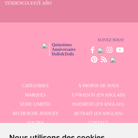
d'un service client personnalisé et de divers modes de paiement.
TENDENCIA ESTE AÑO
N'attendez plus et découvrez le monde magique des cuisines et accessoires
de jouets de Dolls And Dolls.
Offrez à votre enfant la possibilité de
devenir un chef de premier ordre et de vivre d'innombrables aventures
culinaires !
SUIVEZ NOUS!
Quinzième
Anniversaire
Dolls&Dolls
CATÉGORIES
À PROPOS DE NOUS
MARQUES
LIVRAISON (EN ANGLAIS)
SÉRIE LIMITÉE
PAIEMENT (EN ANGLAIS)
RECHERCHE AVANCÉE
RETRAIT (EN ANGLAIS)
SOLDES
CONTACT
Nous utilisons des cookies