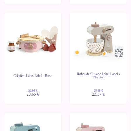
-10%
-10%
Robot de Cuisine Label Label -
Crêpière Label Label - Rose
Nougat
22,95 €
25,95 €
20,65 €
23,37 €
-10%
-10%