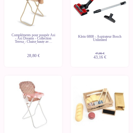
Compléments pour poupée Asi
Klein 6808 - Aspirateur Bosch
- Así Dreams - Collection
Unlimited
Teresa - Chaise haute avec
plateau et bavoir
47,95 €
28,80 €
43,16 €
-10%