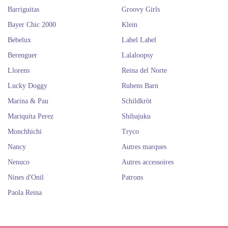
allez sûrement adorer
Nancy
et
Nenuco
. Ils sont tous beaux!
Barriguitas
Groovy Girls
Achetez "Los Barriguitas" de
Bayer Chic 2000
Klein
Famosa en ligne. "Los
Bebelux
Label Label
Barriguitas" pour jouer et
Berenguer
Lalaloopsy
collectionner.
Llorens
Reina del Norte
Lucky Doggy
Rubens Barn
Marina & Pau
Schildkröt
Mariquita Perez
Shibajuku
Monchhichi
Tryco
Nancy
Autres marques
Nenuco
Autres accessoires
Nines d'Onil
Patrons
Paola Reina