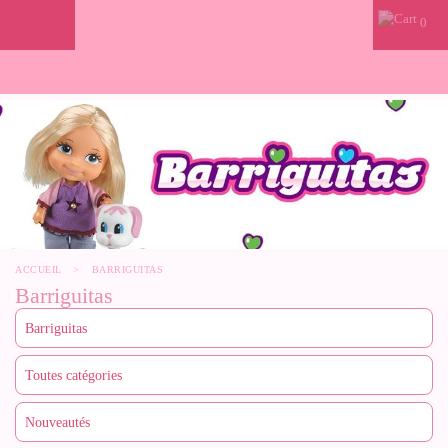
0
ACCUEIL
>
BARRIGUITAS
Barriguitas