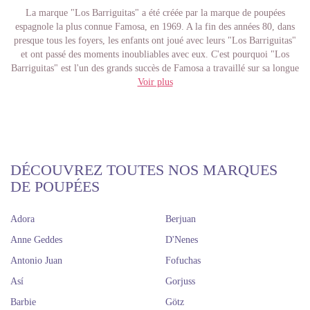
La marque "Los Barriguitas" a été créée par la marque de poupées
espagnole la plus connue Famosa, en 1969. A la fin des années 80, dans
presque tous les foyers, les enfants ont joué avec leurs "Los Barriguitas"
et ont passé des moments inoubliables avec eux. C'est pourquoi "Los
Barriguitas" est l'un des grands succès de Famosa a travaillé sur sa longue
carrière en tant qu'entreprise de fabrication de poupées.
Voir plus
C'est en 2007 que Famosa décide de créer une nouvelle génération de Los
Barriguitas, s'adaptant à l'époque actuelle et donnant naissance à la grande
famille des "Los Barriguitas", transformant l'esthétique des poupées tout
en conservant leur essence originelle.
Avec "Los Barriguitas", les enfants peuvent jouer pour créer différentes
scènes et, grâce à cela, ils peuvent développer leur imagination, améliorer
DÉCOUVREZ TOUTES NOS MARQUES
leur empathie et augmenter leurs compétences sociales. Ils apprendront en
DE POUPÉES
s'amusant avec d'adorables poupées.
Si vous souhaitez voir de plus près les poupées de "Los Barriguitas", il
Adora
Berjuan
vous suffit de choisir celle que vous préférez et d'accéder à sa fiche
produit pour connaître ses spécifications. Connaissez les dernières
Anne Geddes
D'Nenes
actualités sur les poupées et accessoires en vous inscrivant à notre
Antonio Juan
Fofuchas
newsletter. Nous avons des expéditions dans le monde entier et nous
livrons des expéditions sur le continent espagnol dans les 24 à 48 heures.
Así
Gorjuss
Si votre achat dépasse 90 euros, votre livraison nationale est gratuite.
Barbie
Götz
Si vous êtes tombé amoureux des belles poupées «Los Barriguitas», vous