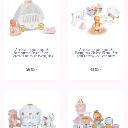
Dernières
Dernières
unités
unités
Accessoires pour poupée
Accessoires pour poupée
Barriguitas Classic 15 cm -
Barriguitas Classic 15 cm - Set
Berceau Luxury de Barriguitas
pour nouveau-né Barriguitas
56,95 €
43,95 €
Dernières
Dernières
unités
unités