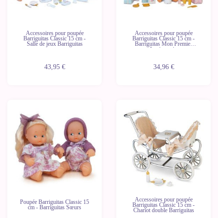
Accessoires pour poupée
Accessoires pour poupée
Barriguitas Classic 15 cm -
Barriguitas Classic 15 cm -
Salle de jeux Barriguitas
Barriguitas Mon Premier
Anniversaire
43,95 €
34,96 €
Dernières
unités
Accessoires pour poupée
Poupée Barriguitas Classic 15
Barriguitas Classic 15 cm -
cm - Barriguitas Sœurs
Chariot double Barriguitas