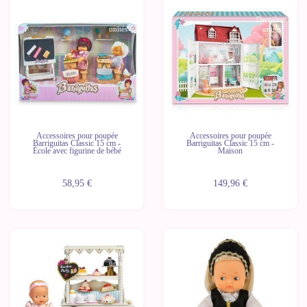
Dernières
Dernières
unités
unités
Accessoires pour poupée
Accessoires pour poupée
Barriguitas Classic 15 cm -
Barriguitas Classic 15 cm -
École avec figurine de bébé
Maison
58,95 €
149,96 €
Dernières
Dernières
unités
unités