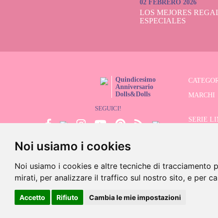
02 FEBRERO 2026
LOS MEJORES REGAL
ESPECIALES
Quindicesimo
CATEGOR
Anniversario
Dolls&Dolls
MARCHI
SEGUICI!
SERIE L
Noi usiamo i cookies
CERCATO
SALDI
Noi usiamo i cookies e altre tecniche di tracciamento p
mirati, per analizzare il traffico sul nostro sito, e per c
©202
Accetto
Rifiuto
Cambia le mie impostazioni