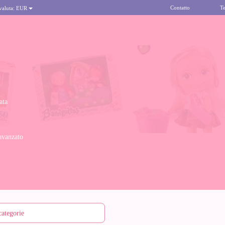
Contatto
Te
 valuta:
EUR
ata
avanzato