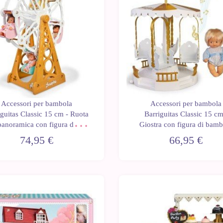
Accessori per bambola
Accessori per bambola
iguitas Classic 15 cm - Ruota
Barriguitas Classic 15 cm
panoramica con figura di
Giostra con figura di bam
bambino
74,95 €
66,95 €
Ultime
unità