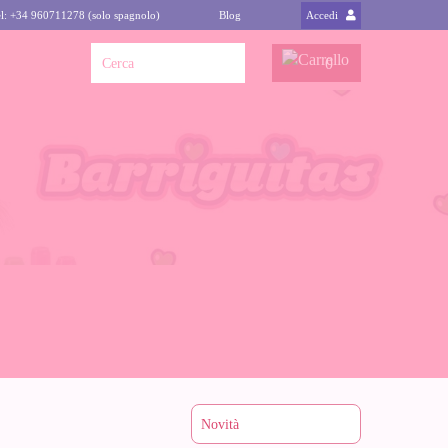
l: +34 960711278 (solo spagnolo)
Blog
Accedi
0