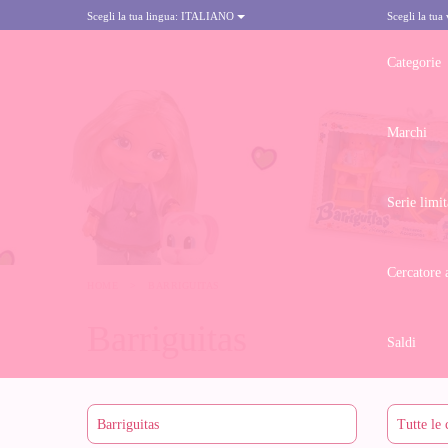
Scegli la tua lingua:
ITALIANO
Scegli la tua
Categorie
Marchi
Serie limit
Cercatore 
HOME
>
BARRIGUITAS
Barriguitas
Saldi