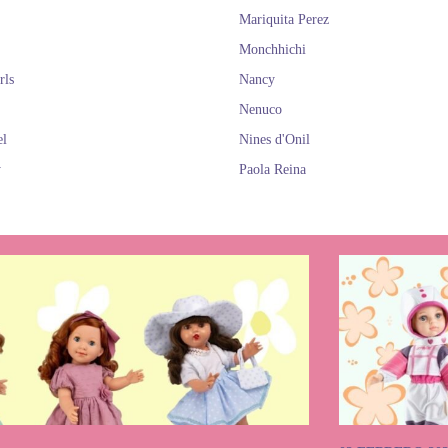
Nancy
e
Nenuco
. Sono tutte bellissime!
Mariquita Perez
quista Los Barriguitas di Famosa onli
Monchhichi
Barriguitas da giocare e collezionare.
rls
Nancy
Nenuco
el
Nines d'Onil
y
Paola Reina