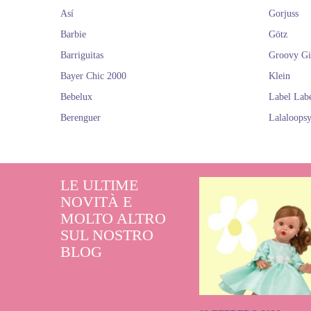
Así
Gorjuss
Ac
Barbie
Götz
Barriguitas
Groovy Gi
Bayer Chic 2000
Klein
Bebelux
Label Lab
Berenguer
Lalaloops
LE ULTIME
NOVITÀ E
MOLTO ALTRO
SUL NOSTRO
BLOG