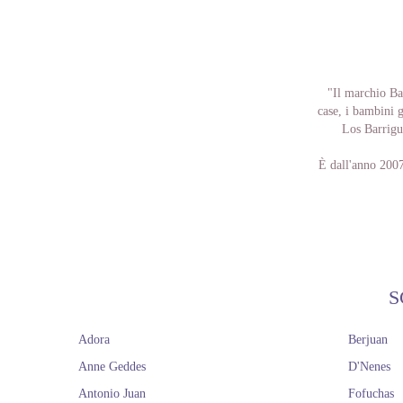
"Il marchio Bar
case, i bambini 
Los Barrigui
È dall'anno 2007
tempi attuali e
Con Los Barrigui
loro immaginazio
Inoltre, tra q
siempre", ch
S
Se vuoi dare un'o
Adora
Berjuan
e accedere alla
accessori is
Anne Geddes
D'Nenes
spedizio
Antonio Juan
Fofuchas
Se ti sei innam