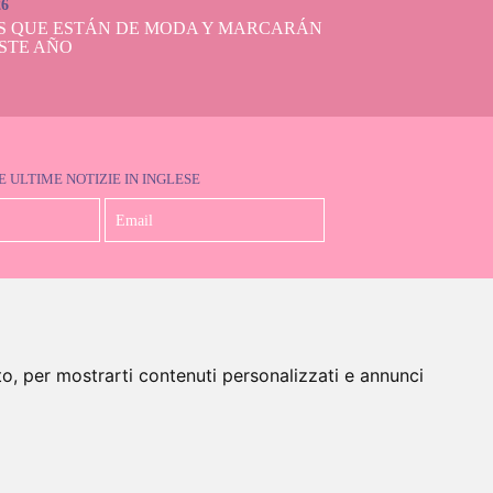
26
S QUE ESTÁN DE MODA Y MARCARÁN
STE AÑO
E ULTIME NOTIZIE IN INGLESE
Accetto la Politica sulla Privacy
to, per mostrarti contenuti personalizzati e annunci
glese)