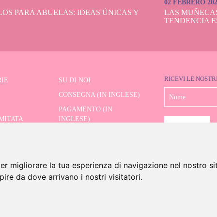
02 FEBRERO 20
OS PARA ABUELAS: IDEAS ÚNICAS Y
LAS MUÑECA
TENDENCIA E
RICEVI LE NOSTR
IE
SU DI NOI
CONSEGNA (IN INGLESE)
PAGAMENTO (IN
IMITATA
INGLESE)
SPEDIZIONE E RESI (IN
RE AVANZATO
INGLESE)
CONTATTO
er migliorare la tua esperienza di navigazione nel nostro si
apire da dove arrivano i nostri visitatori.
6 Dolls And Dolls. Tutti i diritti riservati.
Avviso legale (in inglese)
.
Politica sui cookie (in in