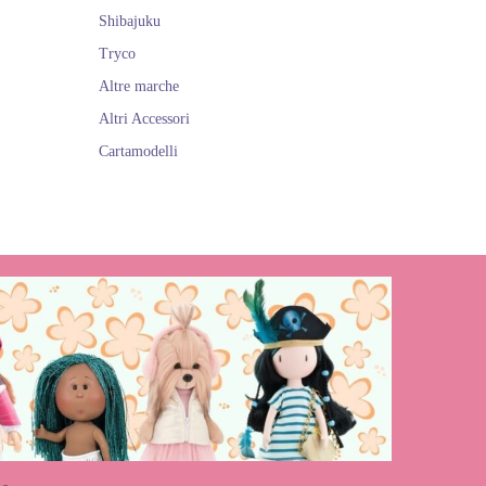
Shibajuku
ne.
Tryco
Altre marche
Altri Accessori
Cartamodelli