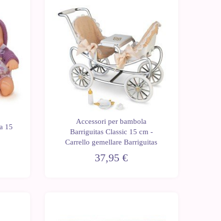
Ultime
unità
Accessori per bambola
ca 15
Barriguitas Classic 15 cm -
Carrello gemellare Barriguitas
37,95 €
Ultime
Ultime
unità
unità