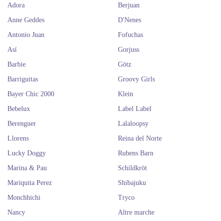
Adora
Berjuan
Anne Geddes
D'Nenes
Antonio Juan
Fofuchas
Así
Gorjuss
Barbie
Götz
Barriguitas
Groovy Girls
Bayer Chic 2000
Klein
Bebelux
Label Label
Berenguer
Lalaloopsy
Llorens
Reina del Norte
Lucky Doggy
Rubens Barn
Marina & Pau
Schildkröt
Mariquita Perez
Shibajuku
Monchhichi
Tryco
Nancy
Altre marche