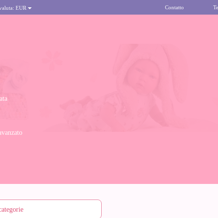
Contatto
Te
 valuta:
EUR
ata
avanzato