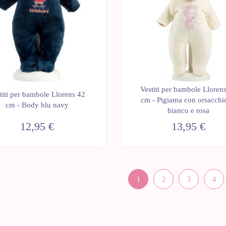
Vestiti per bambole Lloren
titi per bambole Llorens 42
cm - Pigiama con orsacchi
cm - Body blu navy
bianco e rosa
12,95 €
13,95 €
1
2
3
4