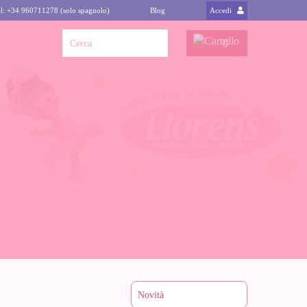
l: +34 960711278 (solo spagnolo)
Blog
Accedi
0