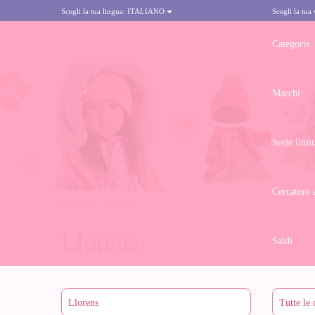
Scegli la tua lingua:
ITALIANO
Scegli la tua
Categorie
Marchi
Serie limit
Cercatore 
HOME
>
LLORENS
Llorens
Saldi