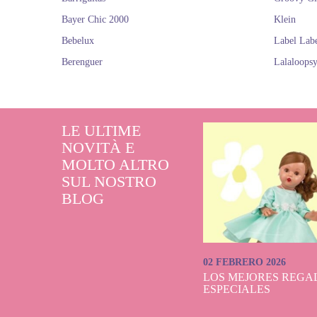
Bam
Bayer Chic 2000
Klein
Bebelux
Label Lab
Berenguer
Lalaloops
LE ULTIME
NOVITÀ E
MOLTO ALTRO
SUL NOSTRO
BLOG
02 FEBRERO 2026
LOS MEJORES REGAL
ESPECIALES