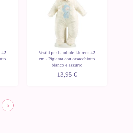
s 42
Vestiti per bambole Llorens 42
otto
cm - Pigiama con orsacchiotto
bianco e azzurro
13,95 €
5