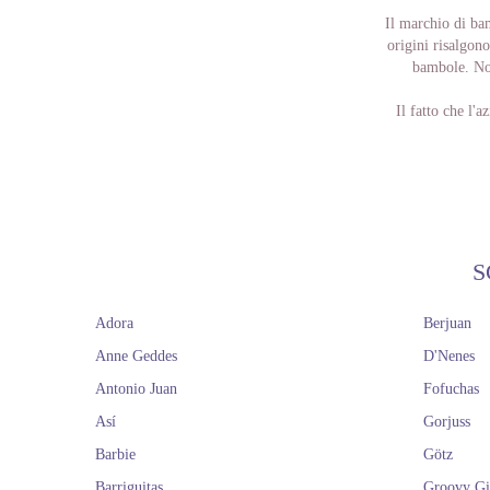
Il marchio di ba
origini risalgon
bambole. Non
Il fatto che l'
I suoi prodotti s
alta qualità. B
realizza i suoi
premi
Ancora oggi, la
S
tempi e alle n
possiamo trovar
Adora
Berjuan
misure delle bam
Anne Geddes
D'Nenes
La filosofia de
Antonio Juan
Fofuchas
valori, il mar
Así
Gorjuss
Se hai amato i
Barbie
Götz
Barriguitas
Groovy Gi