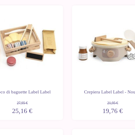
-10%
co di baguette Label Label
Crepiera Label Label - No
27,95 €
21,95 €
25,16 €
19,76 €