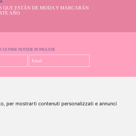
26
S QUE ESTÁN DE MODA Y MARCARÁN
STE AÑO
E ULTIME NOTIZIE IN INGLESE
Accetto la Politica sulla Privacy
to, per mostrarti contenuti personalizzati e annunci
glese)