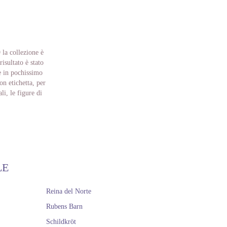
 la collezione è
isultato è stato
te in pochissimo
on etichetta, per
li, le figure di
tato è uno stile
 materiali eco-
ta una collezione
ta collezione, ma
LE
Reina del Norte
Rubens Barn
Schildkröt