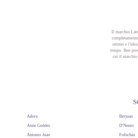
Il marchio Labe
completamente r
ottimo e l'idea
tempo. Ben prest
cui il marchio 
animali e molti
completamente 
consapevoli, sos
sostenibile di g
S
Adora
Berjuan
Anne Geddes
D'Nenes
Antonio Juan
Fofuchas