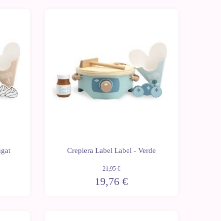
-10%
ugat
Crepiera Label Label - Verde
21,95 €
19,76 €