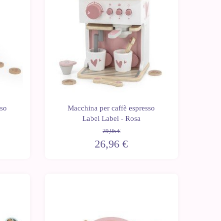
sso
Macchina per caffè espresso
Label Label - Rosa
29,95 €
26,96 €
-10%