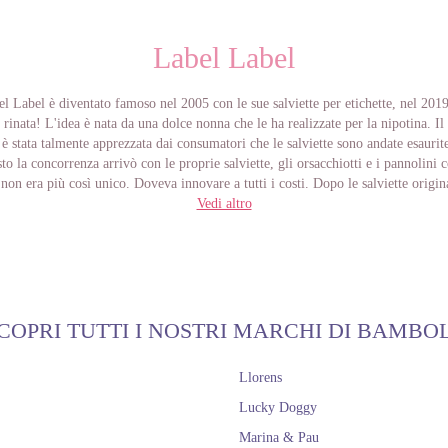
Label Label
l Label è diventato famoso nel 2005 con le sue salviette per etichette, nel 2019
inata! L'idea è nata da una dolce nonna che le ha realizzate per la nipotina. Il r
 è stata talmente apprezzata dai consumatori che le salviette sono andate esauri
o la concorrenza arrivò con le proprie salviette, gli orsacchiotti e i pannolini c
non era più così unico. Doveva innovare a tutti i costi. Dopo le salviette origina
 altri design, era giunto il momento di cambiare lo stile di Label-Label. Il risul
Vedi altro
nuovo, adattato alle esigenze dei genitori di oggi. Colori di tendenza, scelta di
tenibilità? Con questa "mentalità", Label-Label è rinata alla fine del 2019 e por
iocattoli in legno. Continuano a lavorare ogni giorno per ampliare non solo ques
anche altre!
COPRI TUTTI I NOSTRI MARCHI DI BAMBO
Llorens
Lucky Doggy
Marina & Pau