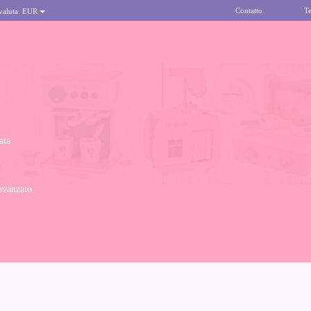
Contatto
Te
 valuta:
EUR
ata
avanzato