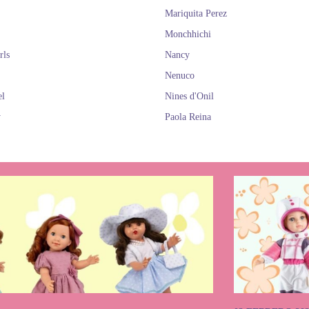
Mariquita Perez
Monchhichi
rls
Nancy
Nenuco
el
Nines d'Onil
y
Paola Reina