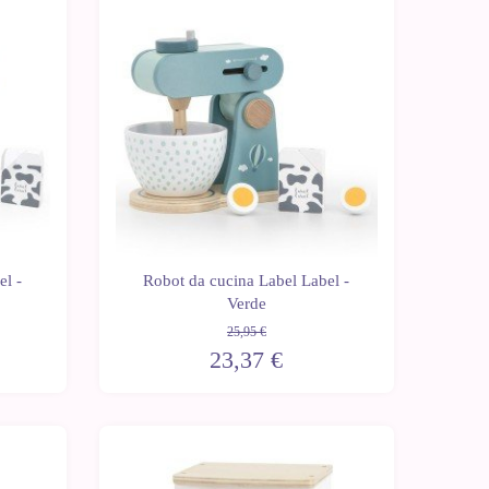
-10%
el -
Robot da cucina Label Label -
Verde
25,95 €
23,37 €
-10%