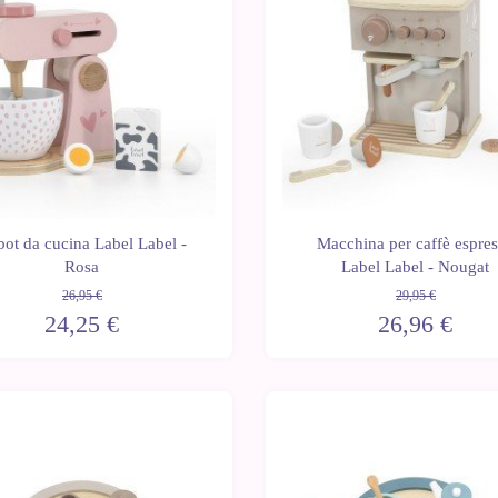
ot da cucina Label Label -
Macchina per caffè espre
Rosa
Label Label - Nougat
26,95 €
29,95 €
24,25 €
26,96 €
-10%