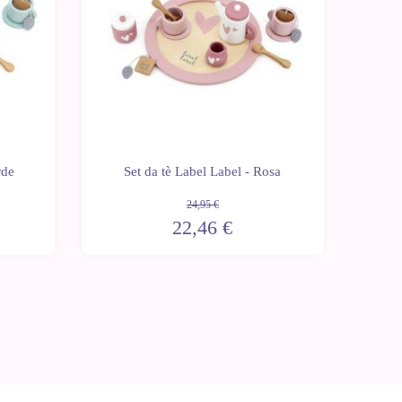
rde
Set da tè Label Label - Rosa
24,95 €
22,46 €