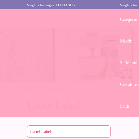
Scegli la tua lingua:
ITALIANO
Scegli la tua
Categorie
Marchi
Serie limit
Cercatore 
HOME
>
LABEL LABEL
Label Label
Saldi