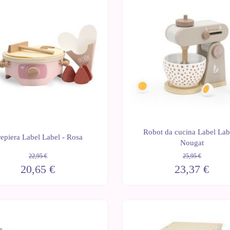
-10%
Robot da cucina Label Lab
epiera Label Label - Rosa
Nougat
22,95 €
25,95 €
20,65 €
23,37 €
-10%