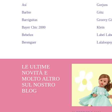
Así
Gorjuss
Barbie
Götz
Barriguitas
Groovy Gi
Bayer Chic 2000
Klein
Bebelux
Label Lab
Berenguer
Lalaloops
LE ULTIME
NOVITÀ E
MOLTO ALTRO
SUL NOSTRO
BLOG