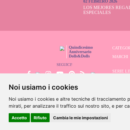
02 FEBRERO 2026
LOS MEJORES REGAL
ESPECIALES
Quindicesimo
CATEGOR
Anniversario
Dolls&Dolls
MARCHI
SEGUICI!
SERIE L
Noi usiamo i cookies
CERCATO
SALDI
Noi usiamo i cookies e altre tecniche di tracciamento p
mirati, per analizzare il traffico sul nostro sito, e per c
©202
Accetto
Rifiuto
Cambia le mie impostazioni