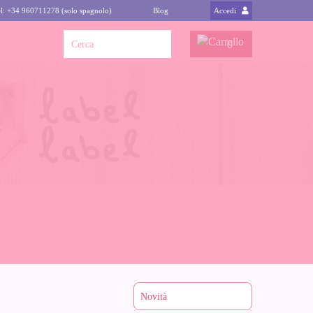
l: +34 960711278 (solo spagnolo)
Blog
Accedi
0