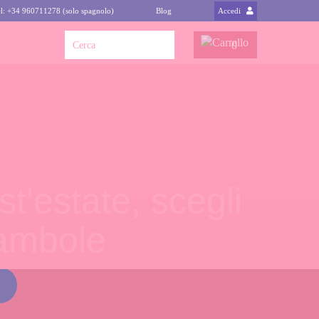
l: +34 960711278 (solo spagnolo)
Blog
Accedi
0
t'estate, scegli
bambole