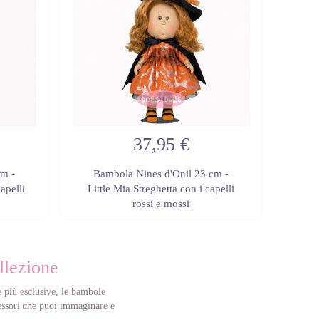
37,95 €
cm -
Bambola Nines d'Onil 23 cm -
Ba
apelli
Little Mia Streghetta con i capelli
Litt
rossi e mossi
llezione
e più esclusive, le bambole
ccessori che puoi immaginare e