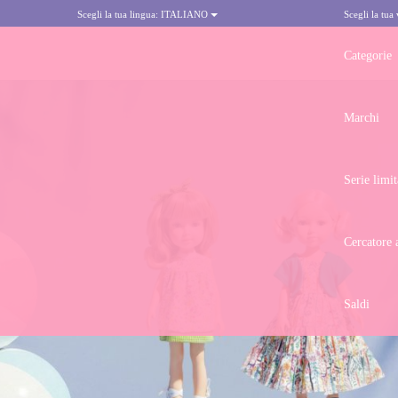
Scegli la tua lingua:
ITALIANO
Scegli la tua
Categorie
Marchi
Serie limit
Cercatore 
Saldi