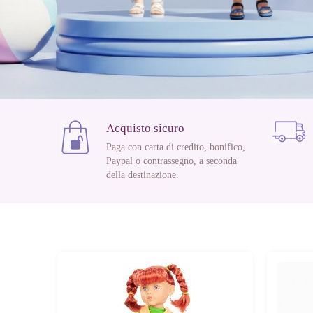
Acquisto sicuro
Paga con carta di credito, bonifico,
Paypal o contrassegno, a seconda
della destinazione.
ossima
Prossima
mente
mente