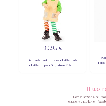
99,95 €
Bam
ppy
Bambola Götz 36 cm - Little Kidz
Littl
tion
- Little Pippa - Signature Edition
Il tuo 
Trova la bambola dei tuoi 
classiche e moderne, i bambin