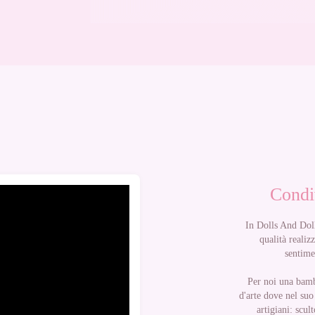
Condi
In Dolls And Doll
qualità realiz
sentime
Per noi una bamb
d'arte dove nel su
artigiani: scul