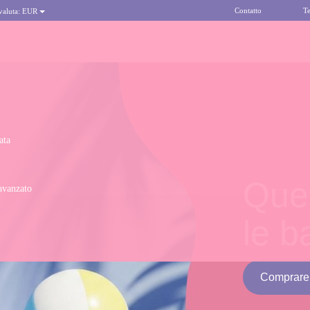
Contatto
Te
 valuta:
EUR
ata
Ques
avanzato
le 
Comprare