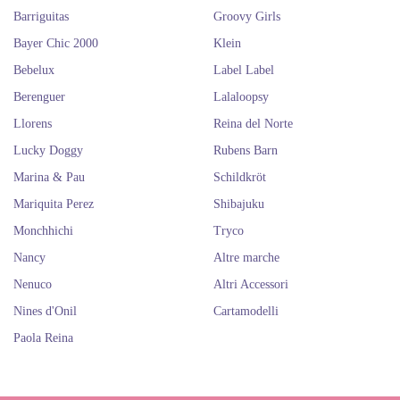
Bayer Chic 2000 online
Barriguitas
Groovy Girls
Bayer Chic 2000
Klein
Bebelux
Label Label
Berenguer
Lalaloopsy
Llorens
Reina del Norte
Lucky Doggy
Rubens Barn
Marina & Pau
Schildkröt
Mariquita Perez
Shibajuku
Monchhichi
Tryco
Nancy
Altre marche
Nenuco
Altri Accessori
Nines d'Onil
Cartamodelli
Paola Reina