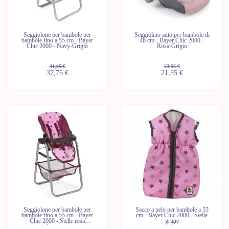
Seggiolone per bambole per
Seggiolino auto per bambole di
bambole fino a 55 cm - Bayer
46 cm - Bayer Chic 2000 -
Chic 2000 - Navy-Grigio
Rosa-Grigio
41,95 €
23,95 €
37,75 €
21,55 €
-10%
-10%
Ultime
Ultime
unità
unità
Seggiolone per bambole per
Sacco a pelo per bambole a 55
bambole fino a 55 cm - Bayer
cm - Bayer Chic 2000 - Stelle
Chic 2000 - Stelle rosa
grigie
lampone