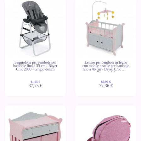
-10%
-10%
Seggiolone per bambole per
Lettino per bambole in legno
bambole fino a 55 cm - Bayer
con mobile a stelle per bambole
Chic 2000 - Grigio denim
fino a 46 cm - Bayer Chic 2000
- Rosa e grigio
41,95 €
85,95 €
37,75 €
77,36 €
-10%
-10%
Ultime
unità