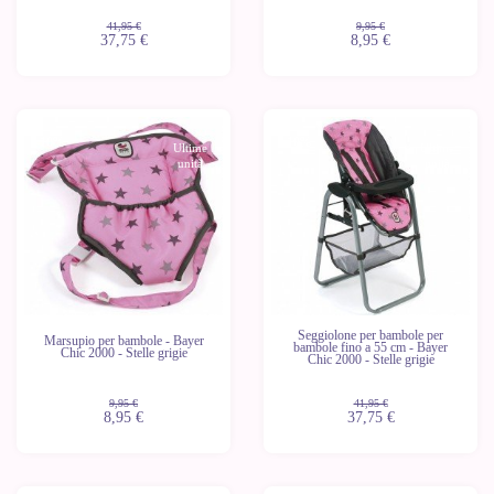
41,95 €
9,95 €
37,75 €
8,95 €
-10%
-10%
Ultime
Ultime
unità
unità
Seggiolone per bambole per
Marsupio per bambole - Bayer
bambole fino a 55 cm - Bayer
Chic 2000 - Stelle grigie
Chic 2000 - Stelle grigie
9,95 €
41,95 €
8,95 €
37,75 €