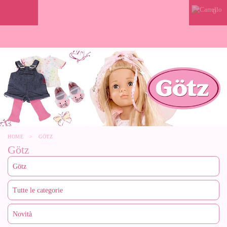
0
HOME
>
GÖTZ
Götz