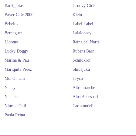
and Dolls puoi trovare sia queste due collezioni che il loro meraviglioso
Barriguitas
Groovy Girls
mondo di abbigliamento e accessori.
Bayer Chic 2000
Klein
Sicuramente ti sei innamorato all'istante di questo marchio, quindi non
puoi perderti i marchi
Nancy
e
Paola Reina
. Sono tutti molto adorabili!
Bebelux
Label Label
Acquista bambole Götz online.
Berenguer
Lalaloopsy
Bambole e accessori di alta
Llorens
Reina del Norte
qualità.
Lucky Doggy
Rubens Barn
Marina & Pau
Schildkröt
Mariquita Perez
Shibajuku
Monchhichi
Tryco
Nancy
Altre marche
Nenuco
Altri Accessori
Nines d'Onil
Cartamodelli
Paola Reina