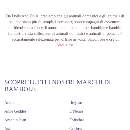
Da Dolls And Dolls, crediamo che gli
animali domestici e gli animali di
peluche
siano più di semplici accessori; sono compagni di avventure,
confidenti e una fonte di amore incondizionato per bambine e bambini.
La nostra vasta collezione di
animali domestici e animali di peluche
è
accuratamente selezionata per offrire ai vostri piccoli ore e ore di
divertimento, apprendimento e sviluppo emotivo.
Vedi altro
Compagni Inseparabili
Immergetevi in un universo di amici pelosi con la nostra ampia selezione
di
animali domestici e animali di peluche
. Dai cuccioli adorabili e gattini
SCOPRI TUTTI I NOSTRI MARCHI DI
teneri ai maialini allegri e scimmie dispettose, i vostri piccoli potranno
creare infinite storie e avventure con i loro nuovi amici. Ogni animaletto
BAMBOLE
è realizzato con materiali morbidi e di alta qualità, offrendo un'esperienza
sensoriale unica e piacevole.
Adora
Berjuan
Cani:
Trovate il miglior amico dell'uomo in miniatura con i nostri
Anne Geddes
D'Nenes
adorabili cuccioli di peluche. I vostri piccoli potranno prendersi cura del
loro nuovo compagno a quattro zampe e coccolarlo.
Antonio Juan
Fofuchas
Gatti:
Scoprite l'indipendenza e la tenerezza dei gattini con la nostra
Así
Gorjuss