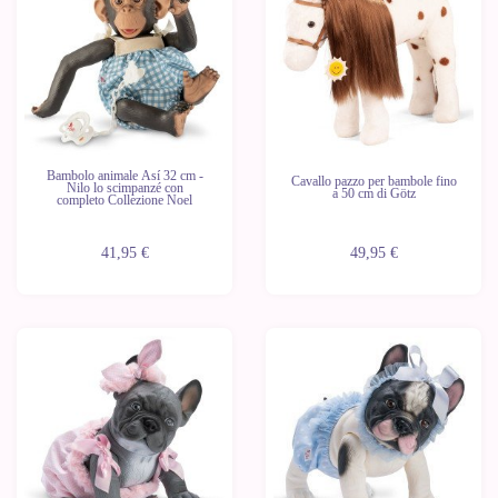
Bambolo animale Así 32 cm -
Cavallo pazzo per bambole fino
Nilo lo scimpanzé con
a 50 cm di Götz
completo Collezione Noel
41,95 €
49,95 €