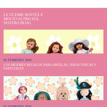
limiti grazie a questi simpatici animali domestici.
LE ULTIME NOVITÀ E
MOLTO ALTRO SUL
NOSTRO BLOG
02 FEBRERO 2026
LOS MEJORES REGALOS PARA ABUELAS: IDEAS ÚNICAS Y
ESPECIALES
02 FEBRERO 2026