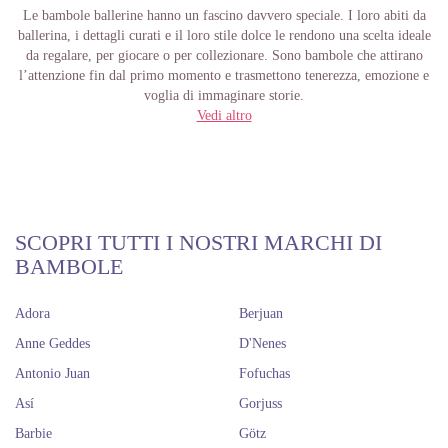
Le bambole ballerine hanno un fascino davvero speciale. I loro abiti da
ballerina, i dettagli curati e il loro stile dolce le rendono una scelta ideale
da regalare, per giocare o per collezionare. Sono bambole che attirano
l’attenzione fin dal primo momento e trasmettono tenerezza, emozione e
voglia di immaginare storie.
Vedi altro
Su Dolls And Dolls troverai bambole di qualità ispirate al mondo della
danza. Ogni modello può avere dimensioni, abbigliamento, finiture e
accessori propri, quindi ti consigliamo di controllare attentamente la
scheda prodotto prima dell’acquisto. In questo modo potrai scegliere con
calma la bambola più adatta a ciò che stai cercando.
Scegli la tua bambola ballerina
SCOPRI TUTTI I NOSTRI MARCHI DI
BAMBOLE
preferita
Adora
Berjuan
Se desideri acquistare una bambola con abiti da ballerina, questa
categoria è un ottimo punto di partenza. Qui raccogliamo modelli
Anne Geddes
D'Nenes
dall’estetica curata, pensati per chi cerca qualcosa di bello e diverso.
Antonio Juan
Fofuchas
Le bambole in stile ballerina sono perfette per compleanni, occasioni
Así
Gorjuss
speciali o semplicemente per sorprendere qualcuno che ama le bambole.
Sono anche un’ottima scelta per ampliare una collezione con un pezzo
Barbie
Götz