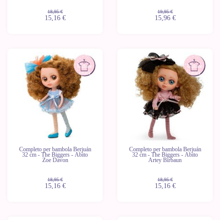
18,95 €
19,95 €
15,16 €
15,96 €
-20%
-20%
Ultime
Ultime
unità
unità
Completo per bambola Berjuán
Completo per bambola Berjuán
32 cm - The Biggers - Abito
32 cm - The Biggers - Abito
Zoe Davon
Artey Birbaun
18,95 €
18,95 €
15,16 €
15,16 €