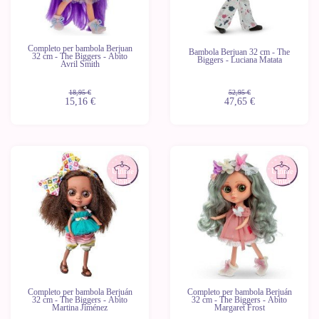
Completo per bambola Berjuan
Bambola Berjuan 32 cm - The
32 cm - The Biggers - Abito
Biggers - Luciana Matata
Avril Smith
18,95 €
52,95 €
15,16 €
47,65 €
-20%
-20%
Ultime
Ultime
unità
unità
Completo per bambola Berjuán
Completo per bambola Berjuán
32 cm - The Biggers - Abito
32 cm - The Biggers - Abito
Martina Jiménez
Margaret Frost