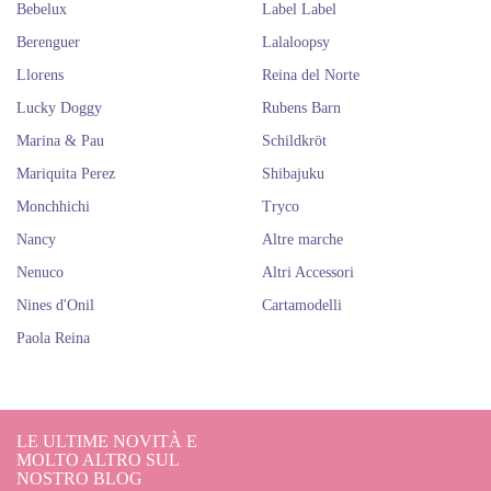
dimensioni, poiché Berjuan ha diversi modelli che variano da 30 cm a 63
Bebelux
Label Label
cm, adattandosi a tutti i tipi di pubblico che acquistano le loro preziose
Berenguer
Lalaloopsy
bambole.
Sicuramente sei stato molto entusiasta di tutti i loro prodotti. Se è così,
Llorens
Reina del Norte
sarai anche molto entusiasta di dare un'occhiata alle bambole del marchio
Lucky Doggy
Rubens Barn
Paola Reina
e
DNenes
. Li vorrai tutti per te!
Marina & Pau
Schildkröt
Bambole Spagnole Berjuan
Mariquita Perez
Shibajuku
Monchhichi
Tryco
Nancy
Altre marche
Nenuco
Altri Accessori
Nines d'Onil
Cartamodelli
Paola Reina
LE ULTIME NOVITÀ E
MOLTO ALTRO SUL
NOSTRO BLOG