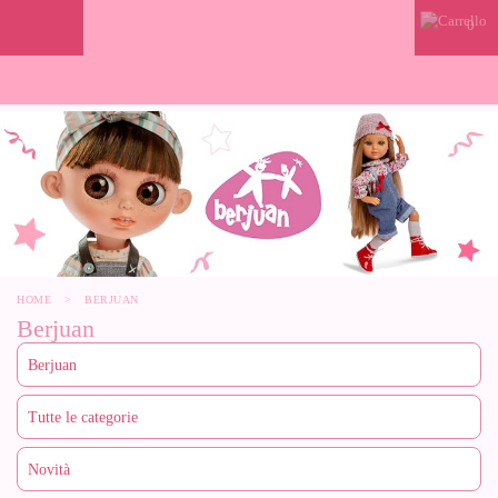
0
HOME
>
BERJUAN
Berjuan