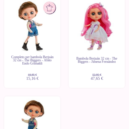
-20%
-10%
Ultime
Ultime
unità
unità
Completo per bambola Berjuán
Bambola Berjuán 32 cm - The
32 cm - The Biggers - Abito
Biggers - Jimena Fernández
Endo Grimaldi
18,95 €
52,95 €
15,16 €
47,65 €
-10%
Ultime
unità