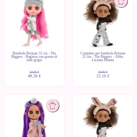
Ultime
Ultime
unità
unità
Bambola Berjuan 32 cm - The
Completo per bambola Berjuan
Biggers - Ragazza con gonna di
32 cm - The Biggers - Abito
tulle grigia
Luciana Matata
53,95 €
18,95 €
48,56 €
15,16 €
-20%
-10%
Ultime
Ultime
unità
unità