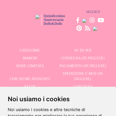
SEGUICI!
Quindicesimo
Anniversario
Dolls&Dolls
CATEGORIE
SU DI NOI
MARCHI
CONSEGNA (IN INGLESE)
SERIE LIMITATA
PAGAMENTO (IN INGLESE)
SPEDIZIONE E RESI (IN
CERCATORE AVANZATO
INGLESE)
SALDI
CONTATTO
Noi usiamo i cookies
RICEVI LE NOSTRE ULTIME NOTIZIE IN INGLESE
Noi usiamo i cookies e altre tecniche di
tracciamento per migliorare la tua esperienza di