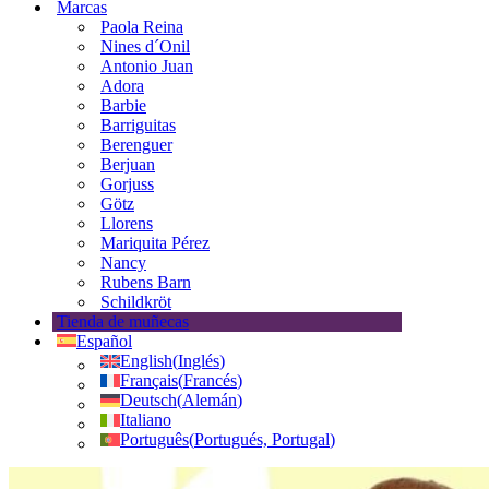
Marcas
Paola Reina
Nines d´Onil
Antonio Juan
Adora
Barbie
Barriguitas
Berenguer
Berjuan
Gorjuss
Götz
Llorens
Mariquita Pérez
Nancy
Rubens Barn
Schildkröt
Tienda de muñecas
Español
English
(
Inglés
)
Français
(
Francés
)
Deutsch
(
Alemán
)
Italiano
Português
(
Portugués, Portugal
)