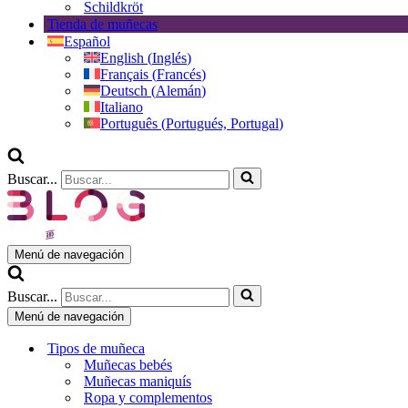
Schildkröt
Tienda de muñecas
Español
English
(
Inglés
)
Français
(
Francés
)
Deutsch
(
Alemán
)
Italiano
Português
(
Portugués, Portugal
)
Buscar...
Menú de navegación
Buscar...
Menú de navegación
Tipos de muñeca
Muñecas bebés
Muñecas maniquís
Ropa y complementos