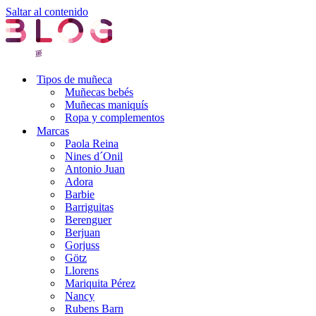
Saltar al contenido
Tipos de muñeca
Muñecas bebés
Muñecas maniquís
Ropa y complementos
Marcas
Paola Reina
Nines d´Onil
Antonio Juan
Adora
Barbie
Barriguitas
Berenguer
Berjuan
Gorjuss
Götz
Llorens
Mariquita Pérez
Nancy
Rubens Barn