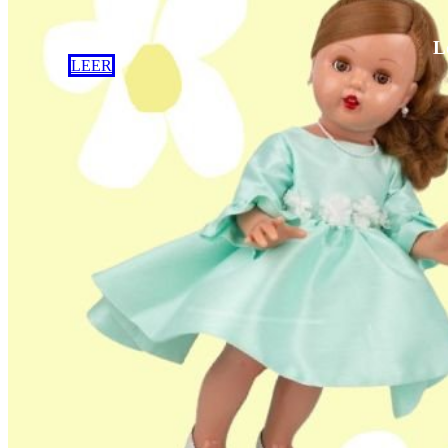
L
LEER