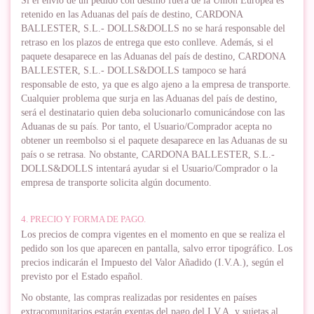
Si el envío de un pedido con destino fuera de la Unión Europea es
retenido en las Aduanas del país de destino, CARDONA
BALLESTER, S.L.- DOLLS&DOLLS no se hará responsable del
retraso en los plazos de entrega que esto conlleve. Además, si el
paquete desaparece en las Aduanas del país de destino, CARDONA
BALLESTER, S.L.- DOLLS&DOLLS tampoco se hará
responsable de esto, ya que es algo ajeno a la empresa de transporte.
Cualquier problema que surja en las Aduanas del país de destino,
será el destinatario quien deba solucionarlo comunicándose con las
Aduanas de su país. Por tanto, el Usuario/Comprador acepta no
obtener un reembolso si el paquete desaparece en las Aduanas de su
país o se retrasa. No obstante, CARDONA BALLESTER, S.L.-
DOLLS&DOLLS intentará ayudar si el Usuario/Comprador o la
empresa de transporte solicita algún documento.
4. PRECIO Y FORMA DE PAGO.
Los precios de compra vigentes en el momento en que se realiza el
pedido son los que aparecen en pantalla, salvo error tipográfico. Los
precios indicarán el Impuesto del Valor Añadido (I.V.A.), según el
previsto por el Estado español.
No obstante, las compras realizadas por residentes en países
extracomunitarios estarán exentas del pago del I.V.A. y sujetas al