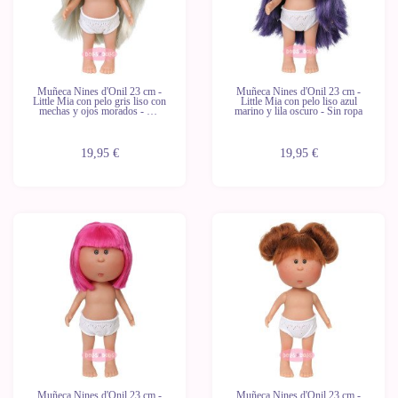
Muñeca Nines d'Onil 23 cm -
Muñeca Nines d'Onil 23 cm -
Little Mia con pelo gris liso con
Little Mia con pelo liso azul
mechas y ojos morados - Sin
marino y lila oscuro - Sin ropa
ropa
19,95 €
19,95 €
Novedad
Novedad
Muñeca Nines d'Onil 23 cm -
Muñeca Nines d'Onil 23 cm -