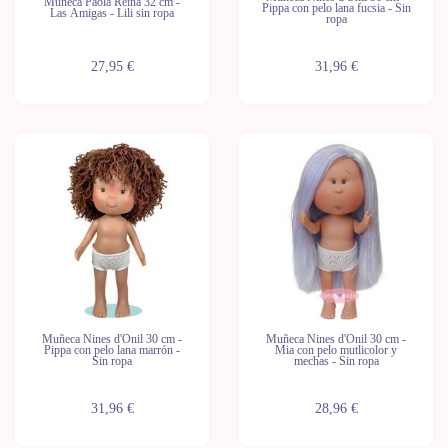
Muñeca Paola Reina 32 cm -
Pippa con pelo lana fucsia - Sin
Las Amigas - Lili sin ropa
ropa
27,95 €
31,96 €
Muñeca Nines d'Onil 30 cm -
Muñeca Nines d'Onil 30 cm -
Pippa con pelo lana marrón -
Mia con pelo mutlicolor y
Sin ropa
mechas - Sin ropa
31,96 €
28,96 €