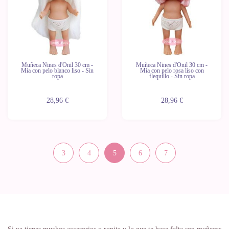
Muñeca Nines d'Onil 30 cm -
Muñeca Nines d'Onil 30 cm -
Mia con pelo blanco liso - Sin
Mia con pelo rosa liso con
ropa
flequillo - Sin ropa
28,96 €
28,96 €
3
4
5
6
7