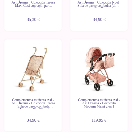
Así Dreams - Colección Teresa
Así Dreams - Colección Noel -
- Maxi Cosi con cojín para el
Silla de paseo con bolsa (altura
cuello
manillar 62 cm)
35,30 €
34,90 €
Complementos muñecas Así -
Complementos muñecas Así -
Así Dreams - Colección Teresa
Así Dreams - Cochecito
- Silla de paseo con bolsa
Moderm Mami 2 en 1
(altura manillar 62 cm)
34,90 €
119,95 €