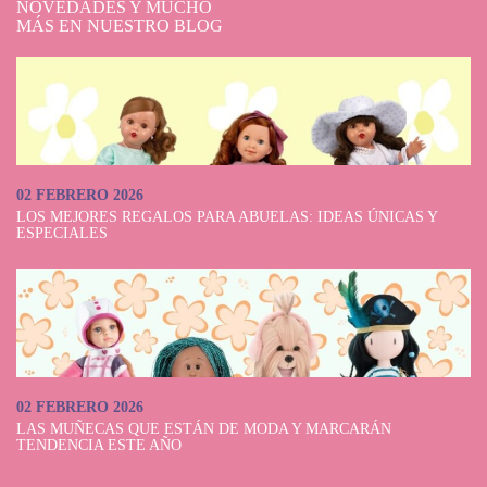
NOVEDADES Y MUCHO
Otra de las marcas que también ofrece
cochecitos
para muñecas es Bayer
MÁS EN NUESTRO BLOG
Chic 2000. Se aleja un poco de lo vintage para mostrar modelos
sumamente actuales y con diferentes complementos. Son famosos sus
modelos combi 2 en 1, con silla y capazo Bayer Chic. Su altura es de 77
cm y están disponibles en varias tonalidades de gris y rosa, con corazones
y estrellas. No olvides dar un vistazo a su silla de coche.
Conoce más detalles de los carritos de muñecas que tenemos disponibles
en Dolls And Dolls en la descripción de cada producto. Ahí podrás mirar
02 FEBRERO 2026
diferentes ángulos de cada uno de los
cochecitos
de muñecas que tenemos
LOS MEJORES REGALOS PARA ABUELAS: IDEAS ÚNICAS Y
disponibles, así como de sus complementos, colores y diseños. Mira estos
ESPECIALES
y más productos en nuestra tienda online de Dolls and Dolls. Entregamos
de 24 a 48 horas en días hábiles a toda la península, pero también
enviamos a todo el mundo.
02 FEBRERO 2026
LAS MUÑECAS QUE ESTÁN DE MODA Y MARCARÁN
TENDENCIA ESTE AÑO