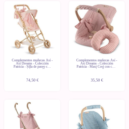
Novedad
Novedad
Complementos muñecas Así -
Complementos muñecas Así -
Así Dreams - Colección
Así Dreams - Colección
Patricia - Silla de paseo con
Patricia - Maxi Cosi con cojín
capota (altura manillar
para el cuello
regulable)
74,50 €
35,50 €
Novedad