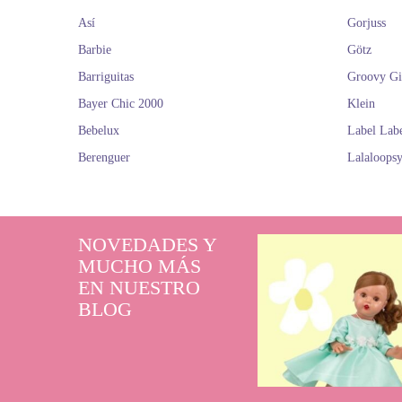
Así
Gorjuss
Barbie
Götz
Barriguitas
Groovy Gi
Bayer Chic 2000
Klein
Bebelux
Label Lab
Berenguer
Lalaloops
NOVEDADES Y
MUCHO MÁS
EN NUESTRO
BLOG