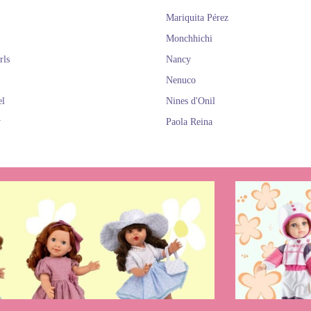
¡Son todas muy adorables!
Mariquita Pérez
Monchhichi
rls
Nancy
Nenuco
el
Nines d'Onil
y
Paola Reina