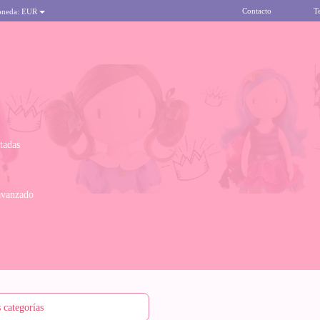
Contacto
T
oneda:
EUR
itadas
avanzado