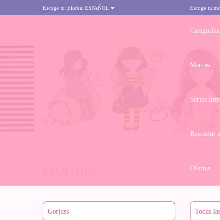
Escoge tu idioma:
ESPAÑOL
Escoge tu m
Categorías
Marcas
Series lim
Buscador 
INICIO
>
GORJUSS
Gorjuss
Ofertas