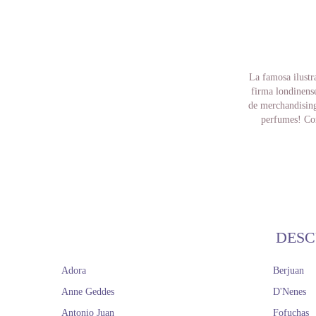
La famosa ilustra
firma londinense
de merchandising 
perfumes! Con
La marca Gorj
inocente que 
creadora, afir
vida personal. C
una grave enfer
En el año 2012
DESC
supuesto, fueron
también ves
Adora
Berjuan
merchandising- c
como a mad
Anne Geddes
D'Nenes
Seguro que te ha
Antonio Juan
Fofuchas