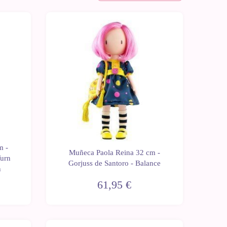
Últimas
unidades
m -
Muñeca Paola Reina 32 cm -
Turn
Gorjuss de Santoro - Balance
n
61,95 €