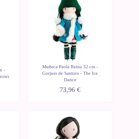
Muñeca Paola Reina 32 cm -
m -
Gorjuss de Santoro - The Ice
Grows
Dance
73,96 €
Últimas
unidades