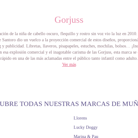
Gorjuss
ción de la niña de cabello oscuro, flequillo y rostro sin voz vio la luz en 2010
 Santoro dio un vuelco a la proyección comercial de estos diseños, proporcion
y publicidad. Libretas, llaveros, pisapapeles, estuches, mochilas, bolsos… ¡In
 esa explosión comercial y el inagotable carisma de las Gorjuss, esta marca se
rápido en una de las más aclamadas entre el público tanto infantil como adulto.
uss tiene un cariz especial que se hace de notar en todas sus creaciones. Ese au
Ver más
desprende la dulce niña atrapa a cualquiera que se adentre en su mundo. Suzann
ma haberse inspirado en las diversas emociones que ha ido teniendo a lo largo d
ada Gorjuss refleja un trocito del alma de la diseñadora. Actualmente no realiza
medad que le ha paralizado las piernas, pero esperemos que algún día coja fue
instinto de superación en maravillosos diseños de nuevas Gorjuss.
, junto con Santoro, la marca española de muñecas Paola Reina lanzó las muñec
UBRE TODAS NUESTRAS MARCAS DE MU
 todo un éxito, ya que el público las recibió estupendamente. Pronto comenzaro
tiditos para ellas, ¡toda una monada! Y como son fácilmente coleccionables –
Llorens
omenzaron a popularizarse entre el círculo de coleccionistas de muñecas. Encan
res, así que son una buena opción para regalar a ambas. ¡Sin duda, con Gorjuss
Lucky Doggy
 sorprendido mucho esta marca, así que no te puedes perder las marcas
Anekk
Marina & Pau