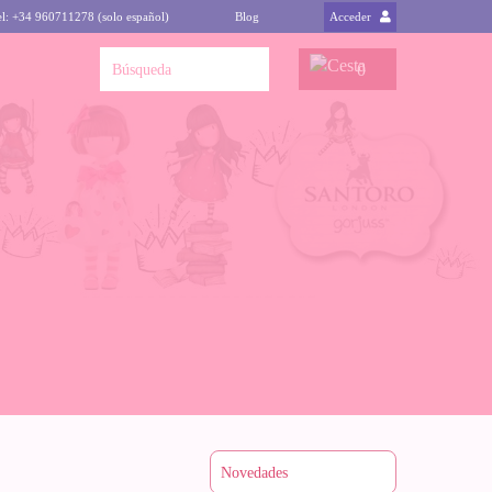
el: +34 960711278 (solo español)
Blog
Acceder
0