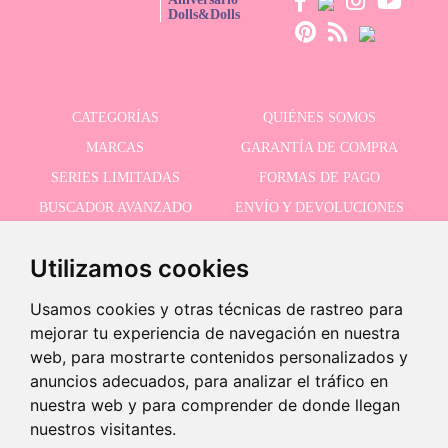
Dolls&Dolls
CATEGORÍAS
QUIÉNES SOMOS
MARCAS
GARANTÍA DE COMPRA
SERIES LIMITADAS
FORMAS DE PAGO
BUSCADOR AVANZADO
ENVÍO Y DEVOLUCIONES
OFERTAS
CONTACTO
Utilizamos cookies
Usamos cookies y otras técnicas de rastreo para
RECIBE NUESTRAS ÚLTIMAS NOVEDADES
mejorar tu experiencia de navegación en nuestra
web, para mostrarte contenidos personalizados y
anuncios adecuados, para analizar el tráfico en
nuestra web y para comprender de donde llegan
Acepto la política de privacidad
nuestros visitantes.