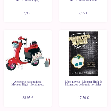
7,95 €
7,95 €
Últimas
Últimas
unidades
unidades
Accesorio para muñeca
Libro novela - Monster High 2:
Monster High - Zombimoto
Monstruos de lo más normales
38,95 €
17,50 €