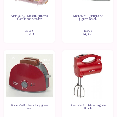
Klein 5273 - Maletín Princess
Klein 6254 - Plancha de
Coralie con secador
juguete Bosch
21,95 €
15,95 €
19,76 €
14,35 €
-10%
-10%
Últimas
Últimas
unidades
unidades
Klein 9578 - Tostador juguete
Klein 9574 - Batidor juguete
Bosch
Bosch