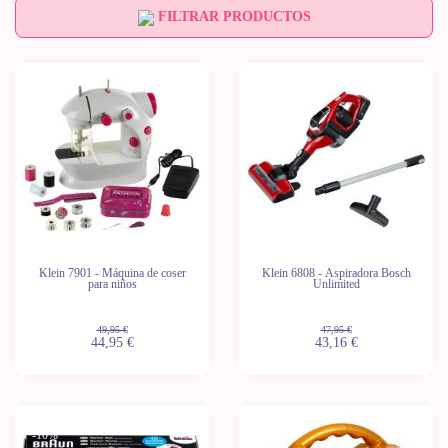
FILTRAR PRODUCTOS
-10%
-10%
Klein 7901 - Máquina de coser
Klein 6808 - Aspiradora Bosch
para niños
Unlimited
49,95 €
47,95 €
44,95 €
43,16 €
-10%
-10%