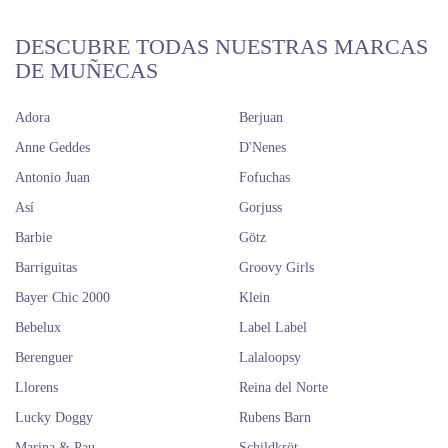
DESCUBRE TODAS NUESTRAS MARCAS
DE MUÑECAS
Adora
Berjuan
Anne Geddes
D'Nenes
Antonio Juan
Fofuchas
Así
Gorjuss
Barbie
Götz
Barriguitas
Groovy Girls
Bayer Chic 2000
Klein
Bebelux
Label Label
Berenguer
Lalaloopsy
Llorens
Reina del Norte
Lucky Doggy
Rubens Barn
Marina & Pau
Schildkröt