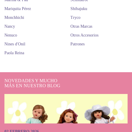
Mariquita Pérez
Shibajuku
Monchhichi
Tryco
Nancy
Otras Marcas
Nenuco
Otros Accesorios
Nines d'Onil
Patrones
Paola Reina
NOVEDADES Y MUCHO
MÁS EN NUESTRO BLOG
02 FEBRERO 2026