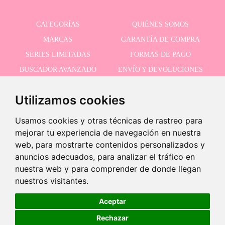
CATEGORÍAS
QUIÉNES SOMOS
MARCAS
GARANTÍA DE COMPRA
SERIES LIMITADAS
FORMAS DE PAGO
BUSCADOR AVANZADO
ENVÍO Y DEVOLUCIONES
OFERTAS
CONTACTO
Utilizamos cookies
Usamos cookies y otras técnicas de rastreo para
RECIBE NUESTRAS ÚLTIMAS NOVEDADES
mejorar tu experiencia de navegación en nuestra
web, para mostrarte contenidos personalizados y
anuncios adecuados, para analizar el tráfico en
nuestra web y para comprender de donde llegan
Acepto la política de privacidad
nuestros visitantes.
Aceptar
Rechazar
©2026 Dolls And Dolls. Todos los derechos reservados.
Aviso legal
.
Política de cookies