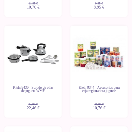
11,95 €
9,95 €
10,76 €
8,95 €
-10%
-10%
Últimas
unidades
Klein 9430 - Surtido de ollas
Klein 9344 - Accesorios para
de juguete WMF
caja registradora juguete
24,95 €
11,95 €
22,46 €
10,76 €