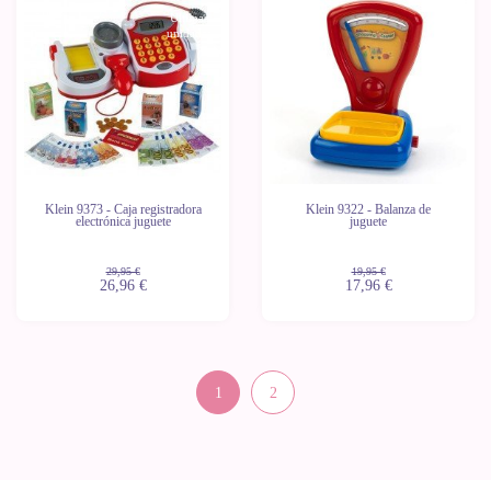
-10%
-10%
Últimas
unidades
Klein 9373 - Caja registradora
Klein 9322 - Balanza de
electrónica juguete
juguete
29,95 €
19,95 €
26,96 €
17,96 €
1
2