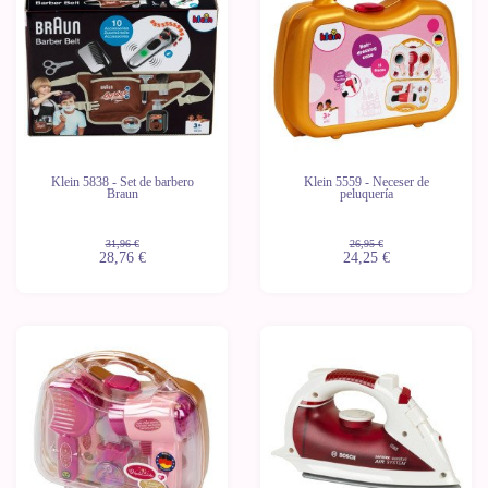
Klein 5838 - Set de barbero
Klein 5559 - Neceser de
Braun
peluquería
31,96 €
26,95 €
28,76 €
24,25 €
-10%
-10%