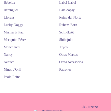
Bebelux
Label Label
Berenguer
Lalaloopsy
Llorens
Reina del Norte
Lucky Doggy
Rubens Barn
Marina & Pau
Schildkröt
Mariquita Pérez
Shibajuku
Monchhichi
Tryco
Nancy
Otras Marcas
Nenuco
Otros Accesorios
Nines d'Onil
Patrones
Paola Reina
¡SÍGUENOS!