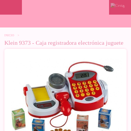
0
INICIO
>
Klein 9373 - Caja registradora electrónica juguete
-10%