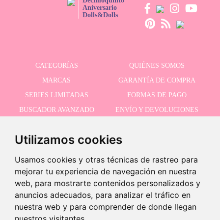
Decimoquinto
Aniversario
Dolls&Dolls
CATEGORÍAS
QUIÉNES SOMOS
MARCAS
GARANTÍA DE COMPRA
SERIES LIMITADAS
FORMAS DE PAGO
BUSCADOR AVANZADO
ENVÍO Y DEVOLUCIONES
OFERTAS
CONTACTO
Utilizamos cookies
Usamos cookies y otras técnicas de rastreo para
RECIBE NUESTRAS ÚLTIMAS NOVEDADES
¡Últimas unidades!
mejorar tu experiencia de navegación en nuestra
web, para mostrarte contenidos personalizados y
anuncios adecuados, para analizar el tráfico en
-10% · Válido hasta el 31/8/2026
nuestra web y para comprender de donde llegan
Acepto la política de privacidad
nuestros visitantes.
29,95 €