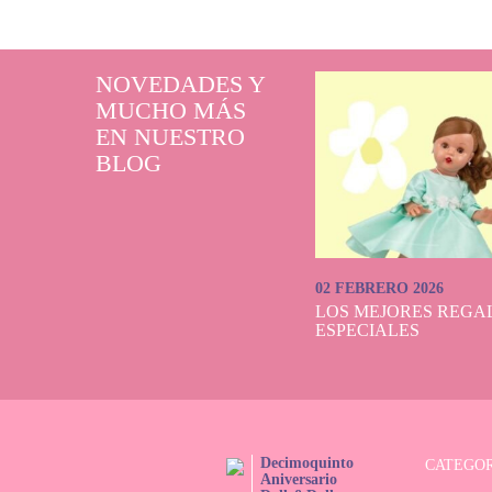
En Dolls And Do
plazo de 24-48 ho
NOVEDADES Y
pedidos supe
MUCHO MÁS
EN NUESTRO
Explora el ca
BLOG
02 FEBRERO 2026
LOS MEJORES REGAL
ESPECIALES
Decimoquinto
CATEGOR
Aniversario