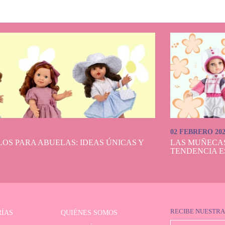
lls puedes comprar con total tranquilidad. Todas nuestras muñecas enfermeras
ras en días hábiles a toda la península española y el envío es gratuito a la pen
riores a 90 €. Además, contamos con un proceso de compra seguro para que so
preocuparte de elegir tu favorita.
tálogo, compara modelos y añade al carrito la muñeca que más te guste. Tu ped
perfectas condiciones, listo para disfrutar o para regalar.
02 FEBRERO 20
OS PARA ABUELAS: IDEAS ÚNICAS Y
LAS MUÑECA
TENDENCIA E
RECIBE NUESTRA
ÍAS
QUIÉNES SOMOS