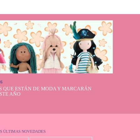
 se envían en un
ínsula española en
lo tengas que
ido llegará en
26
S QUE ESTÁN DE MODA Y MARCARÁN
STE AÑO
S ÚLTIMAS NOVEDADES