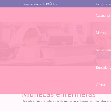
Escoge tu idioma:
ESPAÑOL
Escoge tu m
Categorías
Marcas
Series lim
Buscador 
INICIO
>
MUÑECAS ENFERMERAS
Ofertas
Muñecas enfermeras
Descubre nuestra selección de muñecas enfermeras: modelos con 