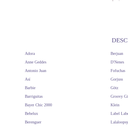
coleccionar
En Dolls And Do
estética muy c
seguim
Muñeca
DESC
Una muñeca en
historias con o
Adora
Berjuan
Anne Geddes
D'Nenes
Pero también p
Antonio Juan
Fofuchas
enfermeras por e
que q
Así
Gorjuss
En esta categor
Barbie
Götz
Barriguitas
Groovy Gi
Antes de comprar
Bayer Chic 2000
Klein
medidas, mate
Bebelux
Compra 
Label Lab
Berenguer
Lalaloops