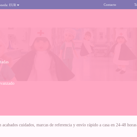
Contacto
T
oneda:
EUR
itadas
avanzado
acabados cuidados, marcas de referencia y envío rápido a casa en 24-48 horas h