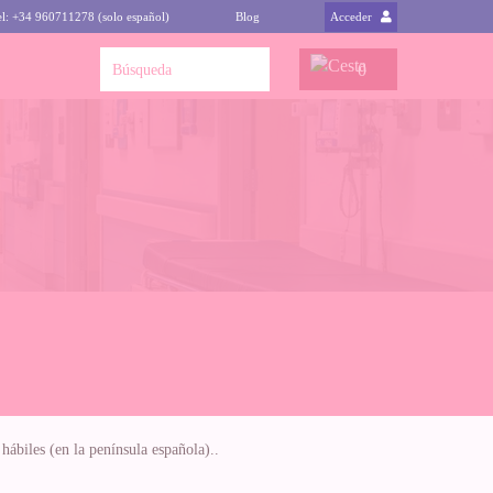
el: +34 960711278 (solo español)
Blog
Acceder
0
ábiles (en la península española)..