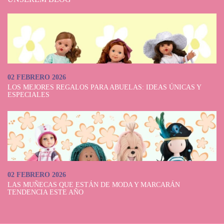
bieten wir einen sicheren Bestellprozess, damit Sie sich nur noch darum
kümmern müssen, Ihre Lieblingspuppe auszuwählen.
Entdecken Sie unser Sortiment, vergleichen Sie die Modelle und legen
Sie die Puppe, die Ihnen am besten gefällt, in den Warenkorb. Ihre
Bestellung kommt in perfektem Zustand bei Ihnen an – bereit zum
Verschenken oder selbst Genießen.
02 FEBRERO 2026
LOS MEJORES REGALOS PARA ABUELAS: IDEAS ÚNICAS Y
ESPECIALES
02 FEBRERO 2026
LAS MUÑECAS QUE ESTÁN DE MODA Y MARCARÁN
TENDENCIA ESTE AÑO