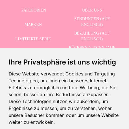
KATEGORIEN
ÜBER UNS
SENDUNGEN (AUF
MARKEN
ENGLISCH)
BEZAHLUNG (AUF
LIMITIERTE SERIE
ENGLISCH)
RÜCKSENDUNGEN (AUF
ERWEITERTE SUCHE
ENGLISCH)
Ihre Privatsphäre ist uns wichtig
SCHLUSSVERKAUF
KONTAKT
Diese Website verwendet Cookies und Targeting
Technologien, um Ihnen ein besseres Internet-
ERHALTEN SIE UNSERE NEUESTEN NACHRICHTEN AUF ENGLISCH
Erlebnis zu ermöglichen und die Werbung, die Sie
sehen, besser an Ihre Bedürfnisse anzupassen.
Diese Technologien nutzen wir außerdem, um
Ergebnisse zu messen, um zu verstehen, woher
Ich akzeptiere die Datenschutzbestimmungen
unsere Besucher kommen oder um unsere Website
weiter zu entwickeln.