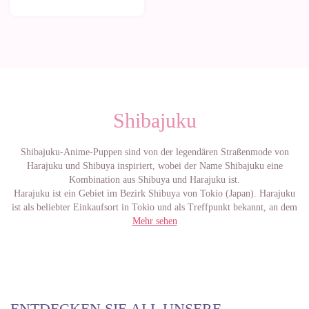
Shibajuku
Shibajuku-Anime-Puppen sind von der legendären Straßenmode von
Harajuku und Shibuya inspiriert, wobei der Name Shibajuku eine
Kombination aus Shibuya und Harajuku ist.
Harajuku ist ein Gebiet im Bezirk Shibuya von Tokio (Japan). Harajuku
ist als beliebter Einkaufsort in Tokio und als Treffpunkt bekannt, an dem
sich junge Leute, insbesondere Teenager, treffen, um ihren Modestil
Mehr sehen
(Kleidung, Haare, Make-up, Nägel usw.) zu präsentieren.
Shibajuku-Anime-Puppen sind ungefähr 33 cm (13 Zoll) groß und haben
voll bewegliche Körper mit 11 Gelenkpunkten, die viele verschiedene
Posen und dynamisches Spielen ermöglichen. Jede Puppe wird sorgfältig
gefertigt, um den einzigartigen Charme japanischer Mode
ENTDECKEN SIE ALL UNSERE