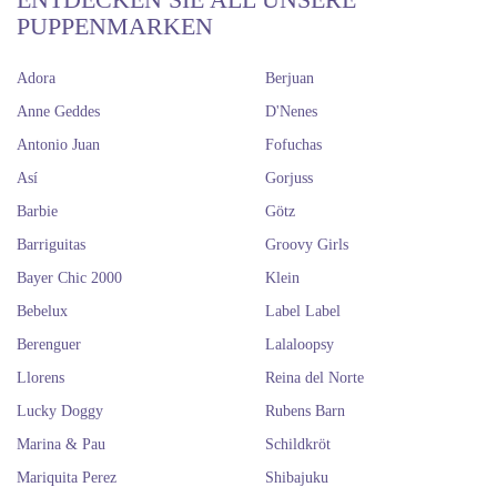
widerzuspiegeln, mit eingelegten funkelnden Acrylaugen, echten
PUPPENMARKEN
Wimpern und fröhlichen, farbenfrohen Outfits. Kleidung und Schuhe
sind ausziehbar.
Adora
Berjuan
Das australische Unternehmen, das diese Puppen herstellt, heißt Hunter
Anne Geddes
D'Nenes
Products.
Antonio Juan
Fofuchas
Así
Gorjuss
Barbie
Götz
Barriguitas
Groovy Girls
Bayer Chic 2000
Klein
Bebelux
Label Label
Berenguer
Lalaloopsy
Llorens
Reina del Norte
Lucky Doggy
Rubens Barn
Marina & Pau
Schildkröt
Mariquita Perez
Shibajuku