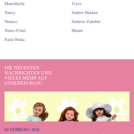
Monchhichi
Tryco
Nancy
Andere Marken
Nenuco
Anderes Zubehör
Nines d'Onil
Muster
Paola Reina
DIE NEUESTEN
NACHRICHTEN UND
VIELES MEHR AUF
UNSEREM BLOG
02 FEBRERO 2026