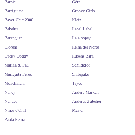
Barbie
Götz
innerhalb der Vorlieben der Kinder und Sammler. Ihre lange Herrschaft
umfasst Sammlung Barbie-Modelle, wo Uniformen, Kleider und
Barriguitas
Groovy Girls
Accessoires sind etwas, das diejenigen, die moderne Puppen lieben sowie
Bayer Chic 2000
Klein
diejenigen, die sie sammeln fasziniert. Es gibt sogar Sammlungen nach
den einzelnen Ländern (Australien, China, usw.) oder Berufen (Trainer,
Bebelux
Label Label
Pilot, usw.).
Berenguer
Lalaloopsy
Der Einfluss von Barbie ist so groß, dass es möglich ist, Linien zu
Llorens
Reina del Norte
finden, die von berühmten Filmen wie Twilight oder Star Trek inspiriert
sind. Und natürlich konnten wir Ken, seinen unzertrennlichen Begleiter,
Lucky Doggy
Rubens Barn
innerhalb der Barbie-Kollektionen nicht ignorieren, wie z.B. My first
Marina & Pau
Schildkröt
Ken von 1961, mit Badeanzug, Schuhen und komplettem Outfit.
Entdecken Sie in unserer modernen Puppenabteilung alles, was die
Mariquita Perez
Shibajuku
berühmten Barbie-Puppen für Sie bereithalten.
Monchhichi
Tryco
Die originellsten und speziellsten
Nancy
Andere Marken
modernen Puppen zum Sammeln
Nenuco
Anderes Zubehör
Nines d'Onil
Muster
Gorjuss-Puppen gehören zu den modernen Puppen, die Sie bei Dolls And
Dolls finden. Jede
Gorjuss-Puppe
hat ein anderes Design, Farbe und
Paola Reina
Zeichnung. Sie sind bekannt als die Santoro London mundlosen Puppen
aufgrund ihres minimalistischen Designs, das etwas an Manga oder