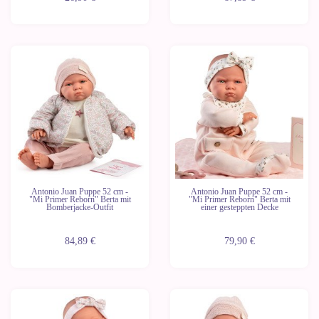
Neu
Neu
Antonio Juan Puppe 52 cm -
Antonio Juan Puppe 52 cm -
"Mi Primer Reborn" Berta mit
"Mi Primer Reborn" Berta mit
Bomberjacke-Outfit
einer gesteppten Decke
84,89 €
79,90 €
Neu
Neu