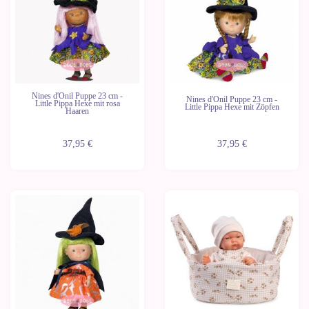
Nines d'Onil Puppe 23 cm -
Nines d'Onil Puppe 23 cm -
Little Pippa Hexe mit rosa
Little Pippa Hexe mit Zöpfen
Haaren
37,95 €
37,95 €
Neu
Neu