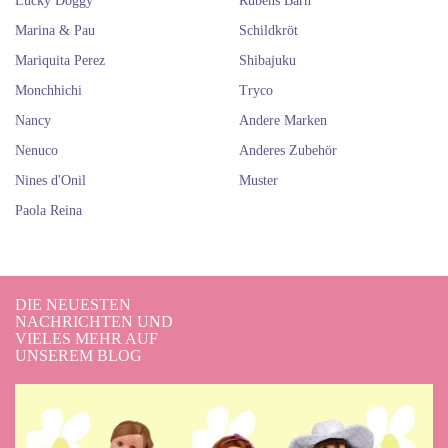
Lucky Doggy
Rubens Barn
Marina & Pau
Schildkröt
Mariquita Perez
Shibajuku
Monchhichi
Tryco
Nancy
Andere Marken
Nenuco
Anderes Zubehör
Nines d'Onil
Muster
Paola Reina
DIE NEUESTEN
NACHRICHTEN UND
VIELES MEHR AUF
UNSEREM BLOG