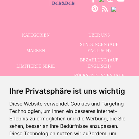
Dolls&Dolls
KATEGORIEN
ÜBER UNS
SENDUNGEN (AUF
MARKEN
ENGLISCH)
BEZAHLUNG (AUF
LIMITIERTE SERIE
ENGLISCH)
RÜCKSENDUNGEN (AUF
ERWEITERTE SUCHE
ENGLISCH)
Ihre Privatsphäre ist uns wichtig
SCHLUSSVERKAUF
KONTAKT
Diese Website verwendet Cookies und Targeting
Technologien, um Ihnen ein besseres Internet-
ERHALTEN SIE UNSERE NEUESTEN NACHRICHTEN AUF ENGLISCH
Erlebnis zu ermöglichen und die Werbung, die Sie
sehen, besser an Ihre Bedürfnisse anzupassen.
Diese Technologien nutzen wir außerdem, um