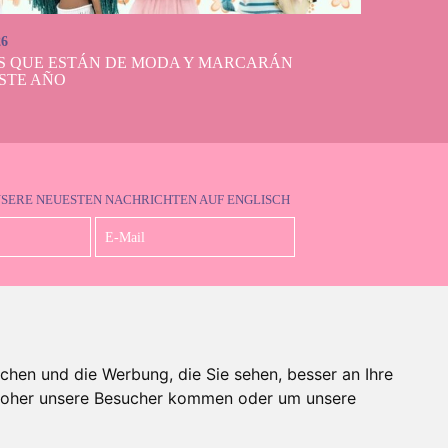
26
S QUE ESTÁN DE MODA Y MARCARÁN
STE AÑO
NSERE NEUESTEN NACHRICHTEN AUF ENGLISCH
Ich akzeptiere die Datenschutzbestimmungen
chen und die Werbung, die Sie sehen, besser an Ihre
 woher unsere Besucher kommen oder um unsere
auf Englisch)