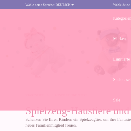
Wähle deine Sprache:
DEUTSCH
Wähle deine
Kategorie
Marken
Limitierte
Suchmasch
STARTSEITE
>
HAUSTIERE UND TIERE
Sale
Spielzeug-Haustiere und
Schenken Sie Ihren Kindern ein Spielzeugtier, um ihre Fantasie
neues Familienmitglied freuen.