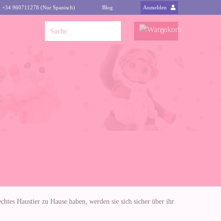
: +34 960711278 (Nur Spanisch)
Blog
Anmelden
0
chtes Haustier zu Hause haben, werden sie sich sicher über ihr