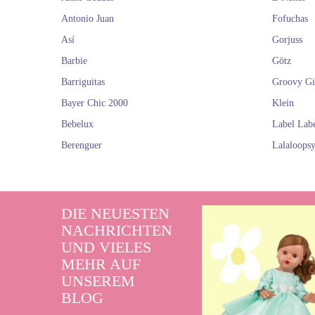
Schweine:
Lasse
Antonio Juan
Fofuchas
ansteckenden
Así
Gorjuss
Affen:
Wecken Si
Barbie
Götz
Kleinen ei
Barriguitas
Groovy Gi
Bayer Chic 2000
Klein
Bebelux
Label Lab
Spielzeugha
emotionale En
Berenguer
Lalaloops
Verantwortung,
Emotionen 
Ihre Kinder w
DIE NEUESTEN
NACHRICHTEN
UND VIELES
MEHR AUF
UNSEREM
BLOG