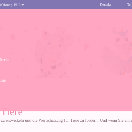
Kontakt
Tel
 Währung:
EUR
n
 Serie
ine
 Tiere
 zu entwickeln und die Wertschätzung für Tiere zu fördern. Und wenn Sie ein e