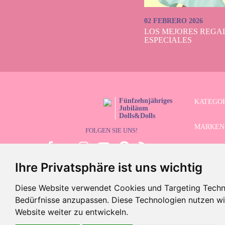
02 FEBRERO 2026
LOS MEJORES REGAL
ESPECIALES
Fünfzehnjähriges
KATEGO
Jubiläum
Dolls&Dolls
MARKEN
FOLGEN SIE UNS!
LIMITIE
Ihre Privatsphäre ist uns wichtig
ERWEITE
Diese Website verwendet Cookies und Targeting Technol
SCHLUS
Bedürfnisse anzupassen. Diese Technologien nutzen 
Website weiter zu entwickeln.
©2026 Dolls