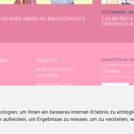
02 FEBRERO 20
OS PARA ABUELAS: IDEAS ÚNICAS Y
LAS MUÑECA
TENDENCIA E
ERHALTEN SIE U
RIEN
ÜBER UNS
SENDUNGEN (AUF
ENGLISCH)
BEZAHLUNG (AUF
RTE SERIE
ENGLISCH)
RÜCKSENDUNGEN (AUF
RTE SUCHE
ENGLISCH)
ogien, um Ihnen ein besseres Internet-Erlebnis zu ermögli
SVERKAUF
KONTAKT
wir außerdem, um Ergebnisse zu messen, um zu verstehen,
 And Dolls. Alle Rechte vorbehalten.
Rechtliche Hinweise (auf Englisch)
.
Cookies-Richtlinie (