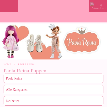
0
HOME
>
PAOLA REINA
Paola Reina Puppen