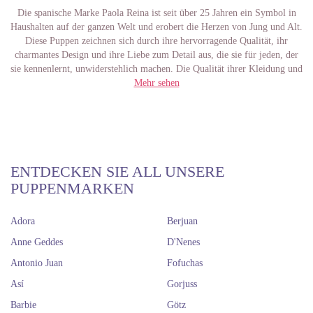
Die spanische Marke Paola Reina ist seit über 25 Jahren ein Symbol in
Haushalten auf der ganzen Welt und erobert die Herzen von Jung und Alt.
Diese Puppen zeichnen sich durch ihre hervorragende Qualität, ihr
charmantes Design und ihre Liebe zum Detail aus, die sie für jeden, der
sie kennenlernt, unwiderstehlich machen. Die Qualität ihrer Kleidung und
Accessoires ist unübertroffen, mit modernen und bezaubernden Stilen,
Mehr sehen
die nicht nur die Puppen kleiden, sondern auch Geschichten erzählen. Aus
diesem Grund hat sich Paola Reina zu einer weltweiten Referenz in der
Welt der Puppen entwickelt.
Eine der bekanntesten Kollektionen von Paola Reina ist
"Las Amigas"
.
Diese 32 cm großen Puppen sind beweglich und verfügen über
Gesichtszüge, die eine große ethnische und kulturelle Vielfalt
ENTDECKEN SIE ALL UNSERE
widerspiegeln, was sie einzigartig und bei Kindern aus verschiedenen
PUPPENMARKEN
Teilen der Welt beliebt macht. Jede Puppe hat einen besonderen
Charakter mit Merkmalen und Outfits, die unterschiedliche
Adora
Berjuan
Persönlichkeiten widerspiegeln und es Kindern und Sammlern
ermöglichen, die Puppe zu finden, die am besten zu ihnen passt.
Anne Geddes
D'Nenes
Eine weitere Kollektion, die die Herzen vieler Menschen weltweit erobert
Antonio Juan
Fofuchas
hat, ist
"Las Reinas"
, eine Linie größerer Puppen mit einer Größe von 60
cm, die durch ihre Majestät beeindrucken. Diese Puppen sind nicht nur
Así
Gorjuss
wunderschön, sondern auch langlebig gestaltet, mit Gelenken, die eine
Barbie
Götz
Vielzahl von Posen ermöglichen, und Outfits, die mit Haute Couture