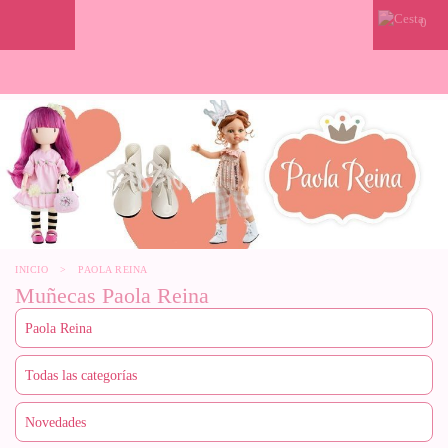
0
INICIO
>
PAOLA REINA
Muñecas Paola Reina