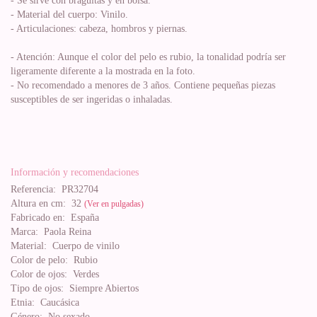
- Se sirve con braguitas y en bolsa.
- Material del cuerpo: Vinilo.
- Articulaciones: cabeza, hombros y piernas.
- Atención: Aunque el color del pelo es rubio, la tonalidad podría ser
ligeramente diferente a la mostrada en la foto.
- No recomendado a menores de 3 años. Contiene pequeñas piezas
susceptibles de ser ingeridas o inhaladas.
Información y recomendaciones
Referencia:
PR32704
Altura en cm:
32
(Ver en pulgadas)
Fabricado en:
España
Marca:
Paola Reina
Material:
Cuerpo de vinilo
Color de pelo:
Rubio
Color de ojos:
Verdes
Tipo de ojos:
Siempre Abiertos
Etnia:
Caucásica
Género:
No sexado