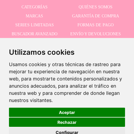
CATEGORÍAS
QUIÉNES SOMOS
MARCAS
GARANTÍA DE COMPRA
SERIES LIMITADAS
FORMAS DE PAGO
BUSCADOR AVANZADO
ENVÍO Y DEVOLUCIONES
OFERTAS
CONTACTO
Utilizamos cookies
Usamos cookies y otras técnicas de rastreo para
RECIBE NUESTRAS ÚLTIMAS NOVEDADES
mejorar tu experiencia de navegación en nuestra
web, para mostrarte contenidos personalizados y
anuncios adecuados, para analizar el tráfico en
¡Últimas unidades!
nuestra web y para comprender de donde llegan
Acepto la política de privacidad
-
nuestros visitantes.
+
30,95 €
Aceptar
Rechazar
Añadir a carrito
©2026 Dolls And Dolls. Todos los derechos reservados.
Aviso legal
.
Política de cookies
Configurar