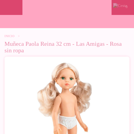
0
INICIO
>
Muñeca Paola Reina 32 cm - Las Amigas - Rosa
sin ropa