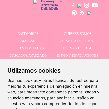
mandamos pedidos a España y a todo el mundo. Dependiendo la
Decimoquinto
Aniversario
ubicación tu pedido llegará incluso en 24 horas.
Dolls&Dolls
CATEGORÍAS
QUIÉNES SOMOS
MARCAS
GARANTÍA DE COMPRA
SERIES LIMITADAS
FORMAS DE PAGO
BUSCADOR AVANZADO
ENVÍO Y DEVOLUCIONES
OFERTAS
CONTACTO
Utilizamos cookies
Usamos cookies y otras técnicas de rastreo para
RECIBE NUESTRAS ÚLTIMAS NOVEDADES
mejorar tu experiencia de navegación en nuestra
web, para mostrarte contenidos personalizados y
anuncios adecuados, para analizar el tráfico en
nuestra web y para comprender de donde llegan
Acepto la política de privacidad