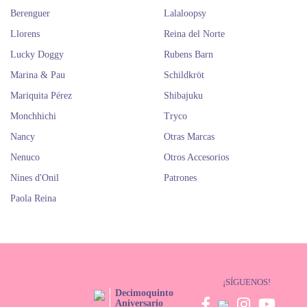
Berenguer
Lalaloopsy
Llorens
Reina del Norte
Lucky Doggy
Rubens Barn
Marina & Pau
Schildkröt
Mariquita Pérez
Shibajuku
Monchhichi
Tryco
Nancy
Otras Marcas
Nenuco
Otros Accesorios
Nines d'Onil
Patrones
Paola Reina
¡SÍGUENOS!
Decimoquinto
Aniversario