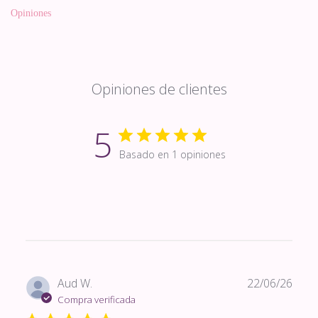
Opiniones
Opiniones de clientes
5
Basado en 1 opiniones
Fech
Aud W.
22/06/26
de
Compra verificada
publi