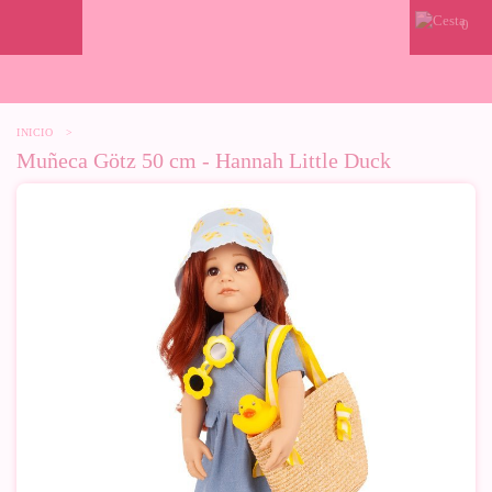
0
INICIO
>
Muñeca Götz 50 cm - Hannah Little Duck