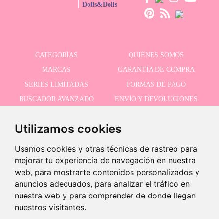
Dolls&Dolls
CATEGORÍAS
QUIÉNES SOMOS
MARCAS
GARANTÍA DE COMPRA
SERIES LIMITADAS
FORMAS DE PAGO
BUSCADOR AVANZADO
ENVÍO Y DEVOLUCIONES
OFERTAS
CONTACTO
Utilizamos cookies
Usamos cookies y otras técnicas de rastreo para
RECIBE NUESTRAS ÚLTIMAS NOVEDADES
mejorar tu experiencia de navegación en nuestra
web, para mostrarte contenidos personalizados y
anuncios adecuados, para analizar el tráfico en
nuestra web y para comprender de donde llegan
Acepto la política de privacidad
-
nuestros visitantes.
+
99,95 €