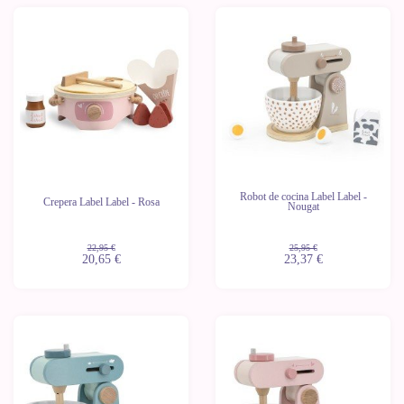
-10%
-10%
Robot de cocina Label Label -
Crepera Label Label - Rosa
Nougat
22,95 €
25,95 €
20,65 €
23,37 €
-10%
-10%