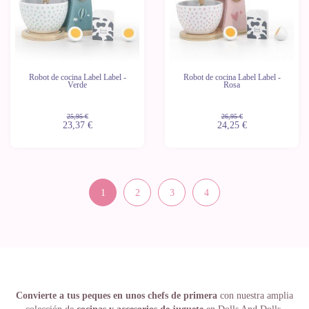
Robot de cocina Label Label -
Robot de cocina Label Label -
Verde
Rosa
25,95 €
26,95 €
23,37 €
24,25 €
1
2
3
4
Convierte a tus peques en unos chefs de primera
con nuestra amplia