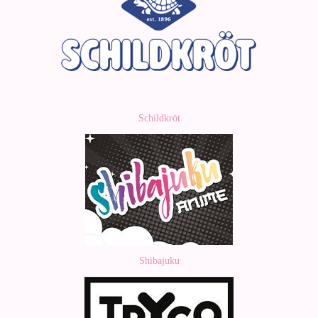
Schildkröt
Shibajuku