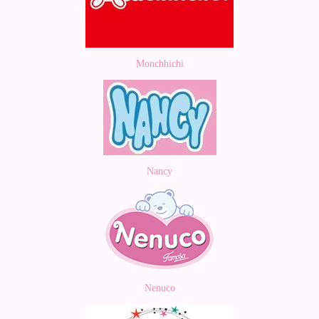
Monchhichi
Nancy
Nenuco