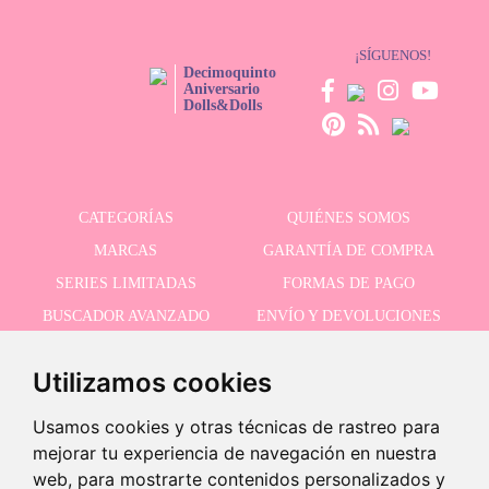
¡SÍGUENOS!
Decimoquinto
Aniversario
Dolls&Dolls
CATEGORÍAS
QUIÉNES SOMOS
MARCAS
GARANTÍA DE COMPRA
SERIES LIMITADAS
FORMAS DE PAGO
BUSCADOR AVANZADO
ENVÍO Y DEVOLUCIONES
OFERTAS
CONTACTO
Utilizamos cookies
Usamos cookies y otras técnicas de rastreo para
RECIBE NUESTRAS ÚLTIMAS NOVEDADES
mejorar tu experiencia de navegación en nuestra
web, para mostrarte contenidos personalizados y