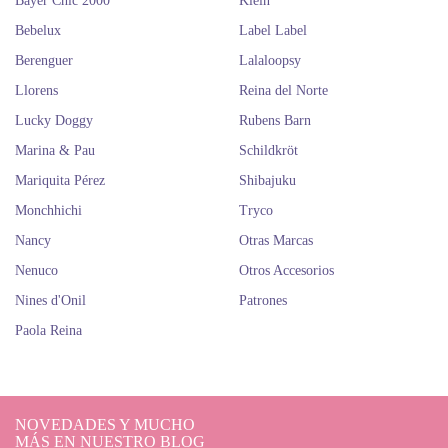
Bayer Chic 2000
Klein
Bebelux
Label Label
Berenguer
Lalaloopsy
Llorens
Reina del Norte
Lucky Doggy
Rubens Barn
Marina & Pau
Schildkröt
Mariquita Pérez
Shibajuku
Monchhichi
Tryco
Nancy
Otras Marcas
Nenuco
Otros Accesorios
Nines d'Onil
Patrones
Paola Reina
NOVEDADES Y MUCHO
MÁS EN NUESTRO BLOG