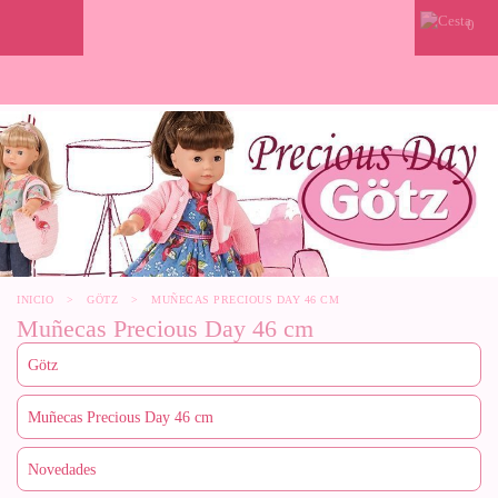
0
INICIO
>
GÖTZ
>
MUÑECAS PRECIOUS DAY 46 CM
Muñecas Precious Day 46 cm