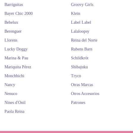
a los rápidos envíos que ofrecemos en Dolls And Dolls.
Barriguitas
Groovy Girls
Si te ha encantado la marca de muñecas Preociuos Day de Götz, seguro
Bayer Chic 2000
Klein
que te apasionan
Las Amigas de Paola Reina
y
las Boutique Dolls de
Berjuan
. ¡Son todas preciosas!
Bebelux
Label Label
Compra las muñecas Precious Day
Berenguer
Lalaloopsy
de la marca Götz. Las muñecas
Llorens
Reina del Norte
más bonitas.
Lucky Doggy
Rubens Barn
Marina & Pau
Schildkröt
Mariquita Pérez
Shibajuku
Monchhichi
Tryco
Nancy
Otras Marcas
Nenuco
Otros Accesorios
Nines d'Onil
Patrones
Paola Reina