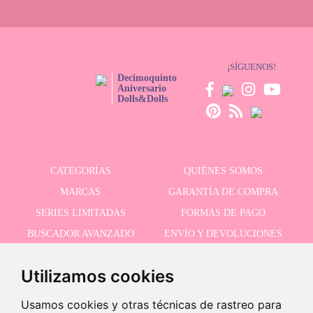
¡SÍGUENOS!
Decimoquinto
Aniversario
Dolls&Dolls
CATEGORÍAS
QUIÉNES SOMOS
MARCAS
GARANTÍA DE COMPRA
SERIES LIMITADAS
FORMAS DE PAGO
BUSCADOR AVANZADO
ENVÍO Y DEVOLUCIONES
OFERTAS
CONTACTO
Utilizamos cookies
Usamos cookies y otras técnicas de rastreo para
RECIBE NUESTRAS ÚLTIMAS NOVEDADES