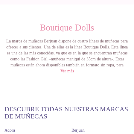
Boutique Dolls
La marca de muñecas Berjuan dispone de cuatro líneas de muñecas para
ofrecer a sus clientes. Una de ellas es la línea Boutique Dolls. Esta línea
es una de las más conocidas, ya que es en la que se encuentran muñecas
como las Fashion Girl –muñecas maniquí de 35cm de altura-. Estas
muñecas están ahora disponibles también en formato sin ropa, para
customizarlas desde el principio.
Ver más
Dentro de esta línea de muñecas, también podemos encontrar a las Anne,
que son de un tamaño bastante grande comparado con las Fashion Girls.
Sus 63 cm de altura las convierten en las más grandes no sólo de la línea,
sino también de toda la marca. Su pelo rizado y de varios colores, así
como su característica carita rechoncha, las convierten en un referente de
la marca.
DESCUBRE TODAS NUESTRAS MARCAS
Las muñecas Andrea también pertenecen a esta línea. Son un tanto más
DE MUÑECAS
curiosas que las anteriores, ya que el molde está como achatado-lo cual
les da un aspecto muy adorable-. Su altura, sin embargo, es de 38 cm, así
Adora
Berjuan
que están pensadas tanto para coleccionar como para proporcionar horas